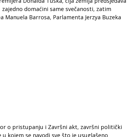
emijera Donalda Tuska, čija zemlja predsjedava
u zajedno domaćini same svečanosti, zatim
ea Manuela Barrosa, Parlamenta Jerzya Buzeka
 o pristupanju i Završni akt, završni politički
u kojem se navodi sve što je usuglašeno