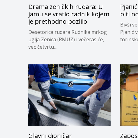
Drama zeničkih rudara: U
Pjanić
jamu se vratio radnik kojem
biti n
je prethodno pozlilo
Bivši v
Desetorica rudara Rudnika mrkog
Pjanić v
uglja Zenica (RMUZ) i večeras će,
torinsk
već četvrtu...
Glavni dioničar
Zapos