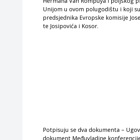
Hermana Van Rompuya i poljskog pr
Unijom u ovom polugodištu i koji s
predsjednika Evropske komisije Jos
te Josipovića i Kosor.
Potpisuju se dva dokumenta – Ugovor
dokument Međuvladine konferencije 