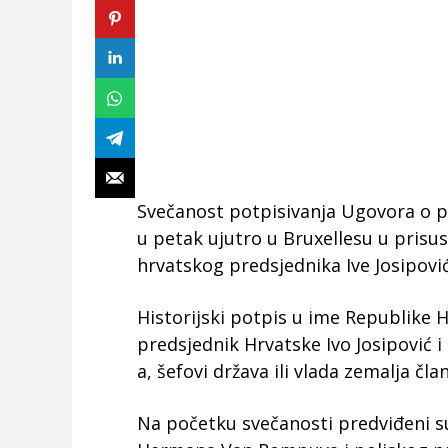
Svečanost potpisivanja Ugovora o pr
u petak ujutro u Bruxellesu u prisust
hrvatskog predsjednika Ive Josipovi
Historijski potpis u ime Republike 
predsjednik Hrvatske Ivo Josipović i
a, šefovi država ili vlada zemalja član
Na početku svečanosti predviđeni su