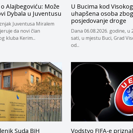
 o Alajbegoviću: Može
U Bucima kod Visokog
ovi Dybala u Juventusu
uhapšena osoba zbo
posjedovanje droge
eznjak Juventusa Miralem
jeruje da novi član
Dana 06.08.2026. godine, u 
og kluba Kerim...
sati, u mjestu Buci, Grad Vi
od...
lenik Suda BiH
Vodstvo FIFA-e prizna