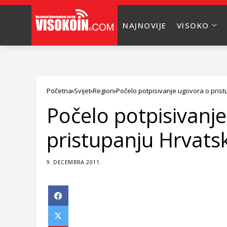
NAJNOVIJE
VISOKO
Početna
Svijet
Region
Počelo potpisivanje ugovora o pris
Počelo potpisivanj
pristupanju Hrvats
9. DECEMBRA 2011.