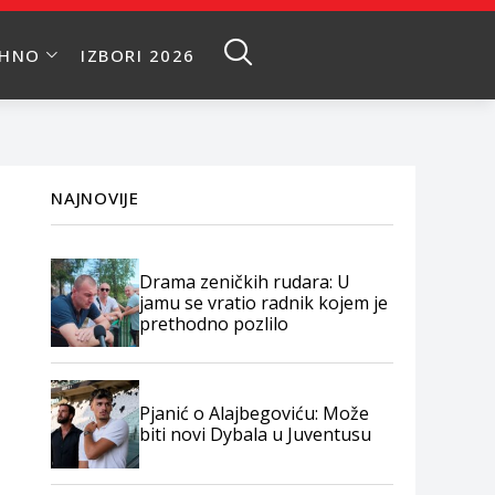
EHNO
IZBORI 2026
NAJNOVIJE
Drama zeničkih rudara: U
jamu se vratio radnik kojem je
prethodno pozlilo
Pjanić o Alajbegoviću: Može
biti novi Dybala u Juventusu