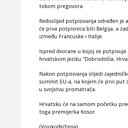
tokom pregovora.
Redoslijed potpisivanja određen je
će prva potpisnica biti Belgija, a za
između Francuske i Italije.
Ispred dvorane u kojoj se potpisuje 
hrvatskom jeziku “Dobrodošla, Hrva
Nakon potpisivanja slijedi zajednič
summit EU-a, na kojem će prvi put s
u svojstvu promatrača.
Hrvatsku će na samom početku preds
toga premijerka Kosor.
(VisokoIN/Fena)