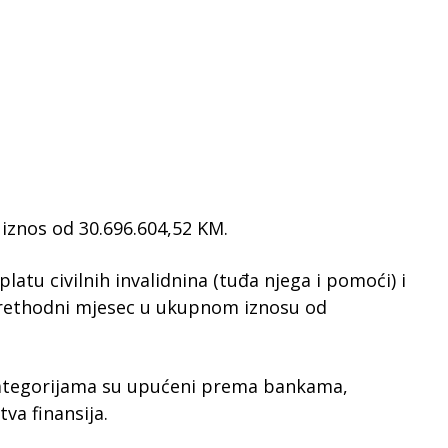
iznos od 30.696.604,52 KM.
latu civilnih invalidnina (tuđa njega i pomoći) i
a prethodni mjesec u ukupnom iznosu od
 kategorijama su upućeni prema bankama,
va finansija.