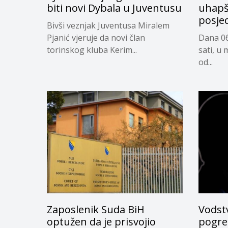
biti novi Dybala u Juventusu
uhapš
posje
Bivši veznjak Juventusa Miralem
Pjanić vjeruje da novi član
Dana 06
torinskog kluba Kerim...
sati, u 
od...
Zaposlenik Suda BiH
Vodstv
optužen da je prisvojio
pogreš