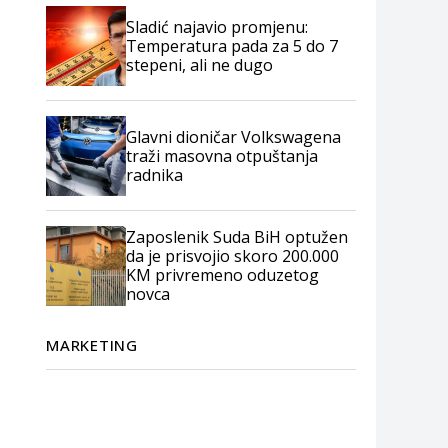
Sladić najavio promjenu:
Temperatura pada za 5 do 7
stepeni, ali ne dugo
Glavni dioničar Volkswagena
traži masovna otpuštanja
radnika
Zaposlenik Suda BiH optužen
da je prisvojio skoro 200.000
KM privremeno oduzetog
novca
MARKETING