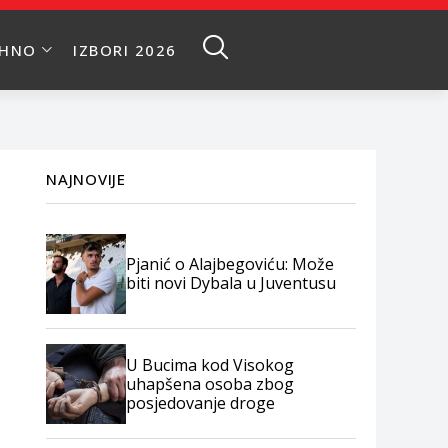
EHNO
IZBORI 2026
NAJNOVIJE
Pjanić o Alajbegoviću: Može
biti novi Dybala u Juventusu
U Bucima kod Visokog
uhapšena osoba zbog
posjedovanje droge