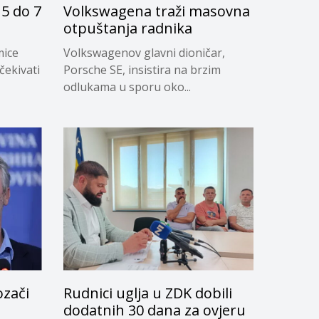
5 do 7
Volkswagena traži masovna
otpuštanja radnika
mice
Volkswagenov glavni dioničar,
čekivati
Porsche SE, insistira na brzim
odlukama u sporu oko...
ozači
Rudnici uglja u ZDK dobili
dodatnih 30 dana za ovjeru