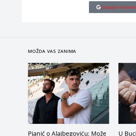
Dodajte Visokoin
MOŽDA VAS ZANIMA
Pjanić o Alajbegoviću: Može
U Buc