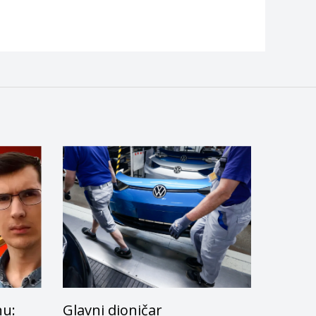
nu:
Glavni dioničar