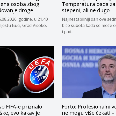
ena osoba zbog
Temperatura pada za 
dovanje droge
stepeni, ali ne dugo
.08.2026. godine, u 21,40
Najnestabilniji dan ove sed
mjestu Buci, Grad Visoko,
biće subota kada se može o
i pad...
o FIFA-e priznalo
Forto: Profesionalni v
ke, evo kakav je
ne mogu više čekati –