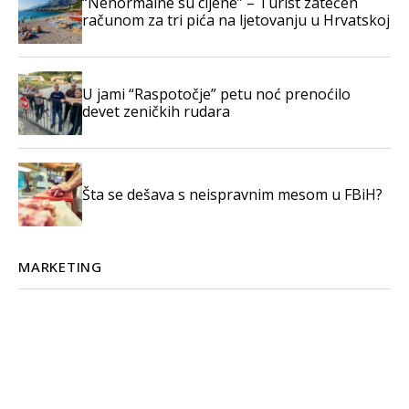
“Nenormalne su cijene” – Turist zatečen
računom za tri pića na ljetovanju u Hrvatskoj
U jami “Raspotočje” petu noć prenoćilo
devet zeničkih rudara
Šta se dešava s neispravnim mesom u FBiH?
MARKETING