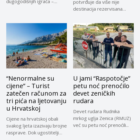
dugogodišnjih igrača –
potvrđuje da više nije
Adnana...
destinacija rezervisana
samo za...
“Nenormalne su
U jami “Raspotočje”
cijene” – Turist
petu noć prenoćilo
zatečen računom za
devet zeničkih
tri pića na ljetovanju
rudara
u Hrvatskoj
Devet rudara Rudnika
mrkog uglja Zenica (RMUZ)
Cijene na hrvatskoj obali
već su petu noć prenoćili...
svakog ljeta izazivaju brojne
rasprave. Dok ugostitelji
upozoravaju...