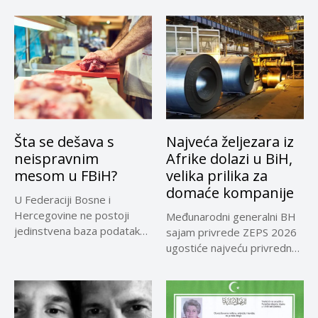
Šta se dešava s
Najveća željezara iz
neispravnim
Afrike dolazi u BiH,
mesom u FBiH?
velika prilika za
domaće kompanije
U Federaciji Bosne i
Hercegovine ne postoji
Međunarodni generalni BH
jedinstvena baza podataka
sajam privrede ZEPS 2026
o kontrolama,...
ugostiće najveću privrednu
delegaciju iz...