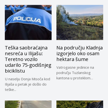
Teška saobraćajna
Na području Kladnja
nesreća u Ilijašu:
izgorjelo oko osam
Teretno vozilo
hektara šume
udarilo 75-godišnjeg
Vatrogasne jedinice na
biciklistu
području Tuzlanskog
kantona u proteklom
U naselju Donja Misoča kod
periodu imale su više...
Ilijaša u petak je došlo do
teške...