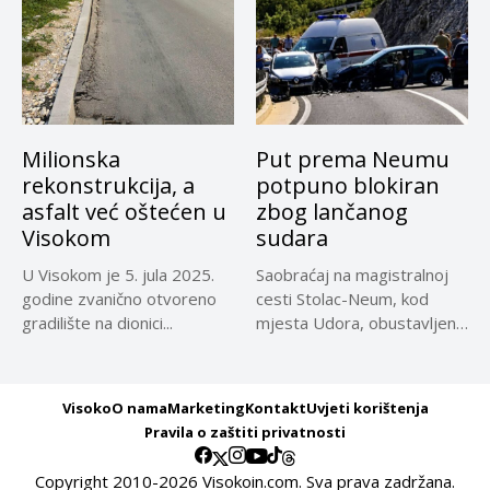
Milionska
Put prema Neumu
rekonstrukcija, a
potpuno blokiran
asfalt već oštećen u
zbog lančanog
Visokom
sudara
U Visokom je 5. jula 2025.
Saobraćaj na magistralnoj
godine zvanično otvoreno
cesti Stolac-Neum, kod
gradilište na dionici...
mjesta Udora, obustavljen
zbog nezgode, saopćeno...
Visoko
O nama
Marketing
Kontakt
Uvjeti korištenja
Pravila o zaštiti privatnosti
Copyright 2010-2026 Visokoin.com. Sva prava zadržana.