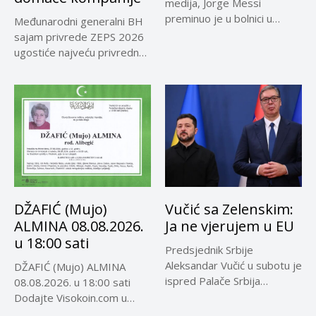
medija, Jorge Messi
preminuo je u bolnici u
Međunarodni generalni BH
Rosariju...
sajam privrede ZEPS 2026
ugostiće najveću privrednu
delegaciju iz...
DŽAFIĆ (Mujo)
Vučić sa Zelenskim:
ALMINA 08.08.2026.
Ja ne vjerujem u EU
u 18:00 sati
Predsjednik Srbije
Aleksandar Vučić u subotu je
DŽAFIĆ (Mujo) ALMINA
ispred Palače Srbija
08.08.2026. u 18:00 sati
dočekao predsjednika...
Dodajte Visokoin.com u
omiljene izvore...