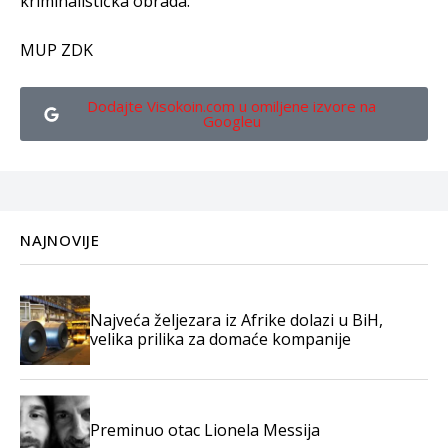
kriminalistička obrada.
MUP ZDK
Dodajte Visokoin.com u omiljene izvore na
Googleu
NAJNOVIJE
Najveća željezara iz Afrike dolazi u BiH,
velika prilika za domaće kompanije
Preminuo otac Lionela Messija