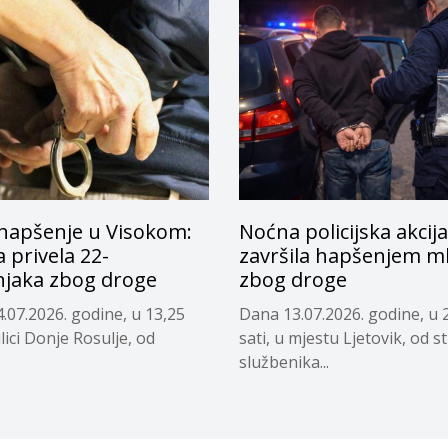
hapšenje u Visokom:
Noćna policijska akcija
a privela 22-
završila hapšenjem m
njaka zbog droge
zbog droge
.07.2026. godine, u 13,25
Dana 13.07.2026. godine, u 
ulici Donje Rosulje, od
sati, u mjestu Ljetovik, od s
službenika...