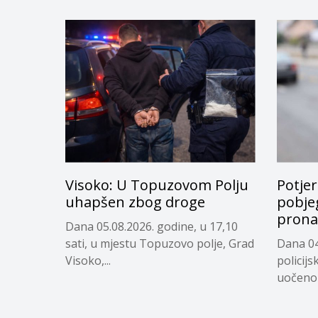
Visoko: U Topuzovom Polju
Potje
uhapšen zbog droge
pobjeg
prona
Dana 05.08.2026. godine, u 17,10
sati, u mjestu Topuzovo polje, Grad
Dana 04
Visoko,...
policijs
uočeno j