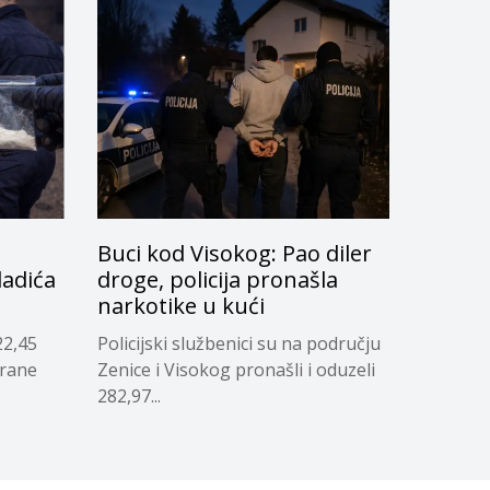
Buci kod Visokog: Pao diler
ladića
droge, policija pronašla
narkotike u kući
22,45
Policijski službenici su na području
trane
Zenice i Visokog pronašli i oduzeli
282,97...