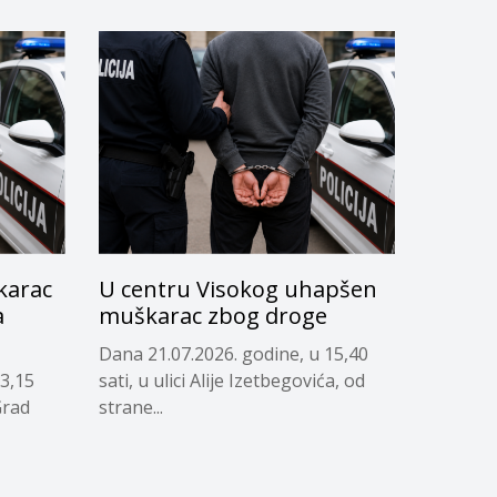
karac
U centru Visokog uhapšen
a
muškarac zbog droge
Dana 21.07.2026. godine, u 15,40
13,15
sati, u ulici Alije Izetbegovića, od
Grad
strane...