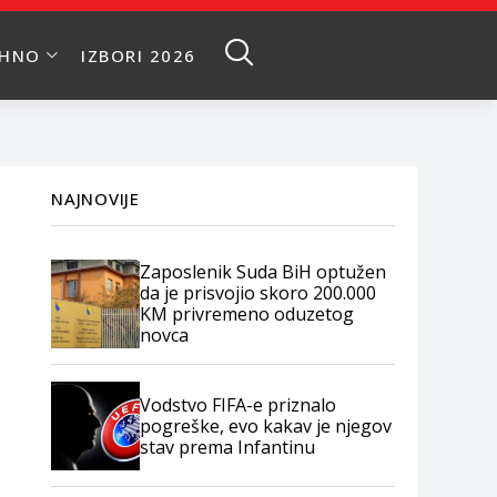
EHNO
IZBORI 2026
NAJNOVIJE
Zaposlenik Suda BiH optužen
da je prisvojio skoro 200.000
KM privremeno oduzetog
novca
Vodstvo FIFA-e priznalo
pogreške, evo kakav je njegov
stav prema Infantinu