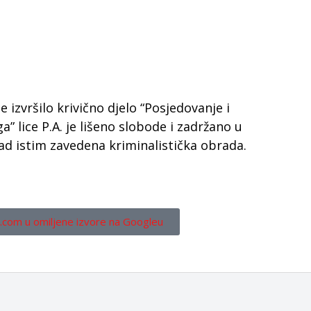
izvršilo krivično djelo “Posjedovanje i
 lice P.A. je lišeno slobode i zadržano u
nad istim zavedena kriminalistička obrada.
.com u omiljene izvore na Googleu