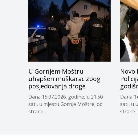
U Gornjem Moštru
Novo 
uhapšen muškarac zbog
Policij
posjedovanja droge
godiš
Dana 15.07.2026. godine, u 21.50
Dana 14
sati, u mjestu Gornje Moštre, od
sati, u 
strane...
strane...