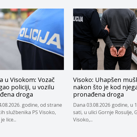
ra u Visokom: Vozač
Visoko: Uhapšen muš
ao policiji, u vozilu
nakon što je kod njeg
đena droga
pronađena droga
.08.2026. godine, od strane
Dana 03.08.2026 godine, u 
kih službenika PS Visoko,
sati, u ulici Gornje Rosulje, 
e lice...
Visoko,...