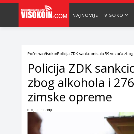
NAJNOVIJE
VISOKO
Početna
Visoko
Policija ZDK sankcionisala 59 vozača zbo
Policija ZDK sankci
zbog alkohola i 27
zimske opreme
8 MJESECI PRIJE