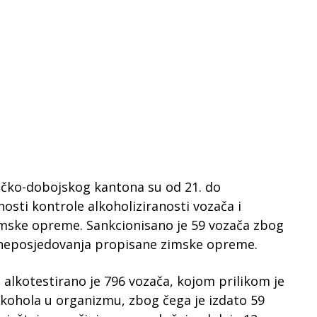
eničko-dobojskog kantona su od 21. do
osti kontrole alkoholiziranosti vozača i
mske opreme. Sankcionisano je 59 vozača zbog
g neposjedovanja propisane zimske opreme.
, alkotestirano je 796 vozača, kojom prilikom je
lkohola u organizmu, zbog čega je izdato 59