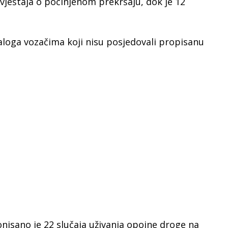
zvještaja o počinjenom prekršaju, dok je 12
aloga vozačima koji nisu posjedovali propisanu
onisano je 22 slučaja uživanja opojne droge na