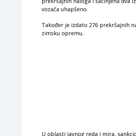
prekršajnih naloga i sačinjena dva i
vozača uhapšeno.
Također je izdato 276 prekršajnih n
zimsku opremu.
U oblasti javnog reda i mira, sankci