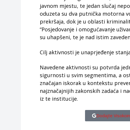
javnom mjestu, te jedan slučaj nepo
oduzeta su dva putnička motorna voz
prekršaja, dok je u oblasti krimina
“Posjedovanje i omogućavanje uživanj
su uhapšeni, te je nad istim zaveden
Cilj aktivnosti je unaprjeđenje stanj
Navedene aktivnosti su potvrda jed
sigurnosti u svim segmentima, a ost
značajan iskorak u kontekstu prevent
najznačajnijih zakonskih zadaća i n
iz te institucije.
Dodajte Visokoin