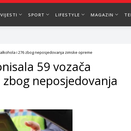
VIJESTI
SPORT
LIFESTYLE
MAGAZIN
T
g alkohola i 276 zbog neposjedovanja zimske opreme
onisala 59 vozača
6 zbog neposjedovanja