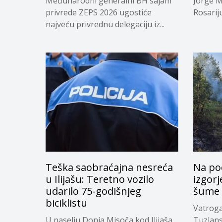
Međunarodni generalni BH sajam
Jorge M
privrede ZEPS 2026 ugostiće
Rosariju.
najveću privrednu delegaciju iz...
Teška saobraćajna nesreća
Na po
u Ilijašu: Teretno vozilo
izgor
udarilo 75-godišnjeg
šume
biciklistu
Vatroga
U naselju Donja Misoča kod Ilijaša
Tuzlan