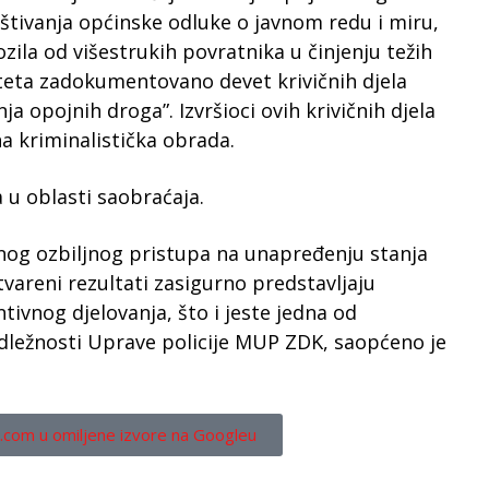
štivanja općinske odluke o javnom redu i miru,
ila od višestrukih povratnika u činjenju težih
liteta zadokumentovano devet krivičnih djela
a opojnih droga”. Izvršioci ovih krivičnih djela
a kriminalistička obrada.
a u oblasti saobraćaja.
nog ozbiljnog pristupa na unapređenju stanja
vareni rezultati zasigurno predstavljaju
ivnog djelovanja, što i jeste jedna od
adležnosti Uprave policije MUP ZDK, saopćeno je
.com u omiljene izvore na Googleu