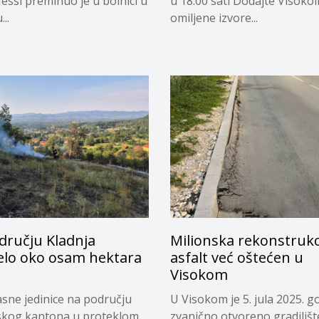
essi preminuo je u bolnici u
u 18:00 sati Dodajte Visoko
..
omiljene izvore...
dručju Kladnja
Milionska rekonstrukci
jelo oko osam hektara
asfalt već oštećen u
Visokom
sne jedinice na području
U Visokom je 5. jula 2025. g
skog kantona u proteklom
zvanično otvoreno gradilišt