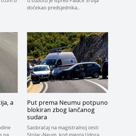
in.com u
u subotu je ispred Palače Srbija
dočekao predsjednika...
ja, a
Put prema Neumu potpuno
blokiran zbog lančanog
sudara
odine
Saobraćaj na magistralnoj cesti
e na
Stolac-Neum, kod mjesta Udora,