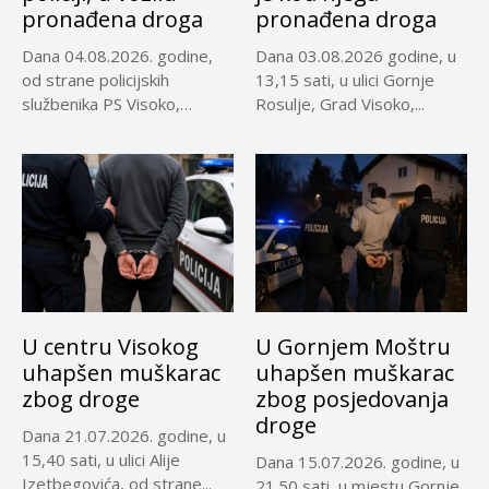
pronađena droga
pronađena droga
Dana 04.08.2026. godine,
Dana 03.08.2026 godine, u
od strane policijskih
13,15 sati, u ulici Gornje
službenika PS Visoko,
Rosulje, Grad Visoko,...
uočeno je lice...
U centru Visokog
U Gornjem Moštru
uhapšen muškarac
uhapšen muškarac
zbog droge
zbog posjedovanja
droge
Dana 21.07.2026. godine, u
15,40 sati, u ulici Alije
Dana 15.07.2026. godine, u
Izetbegovića, od strane...
21.50 sati, u mjestu Gornje