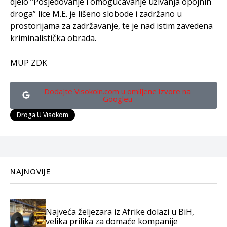
djelo “Posjedovanje i omogućavanje uživanja opojnih
droga” lice M.E. je lišeno slobode i zadržano u
prostorijama za zadržavanje, te je nad istim zavedena
kriminalistička obrada.
MUP ZDK
Dodajte Visokoin.com u omiljene izvore na
Googleu
Droga U Visokom
NAJNOVIJE
Najveća željezara iz Afrike dolazi u BiH,
velika prilika za domaće kompanije