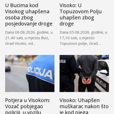
U Bucima kod
Visoko: U
Visokog uhapšena
Topuzovom Polju
osoba zbog
uhapšen zbog
posjedovanje droge
droge
Dana 06.08.2026. godine, u
Dana 05.08.2026. godine, u
21,40 sati, u mjestu Buci,
17,10 sati, u mjestu
Grad Visoko, od...
Topuzovo polje, Grad
Visoko,...
Potjera u Visokom:
Visoko: Uhapšen
Vozač pobjegao
muškarac nakon što
policiji, u vozilu
je kod njega