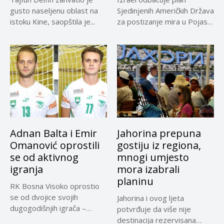
gusto naseljenu oblast na
Sjedinjenih Američkih Država
istoku Kine, saopštila je...
za postizanje mira u Pojasu
Gaze,...
Adnan Balta i Emir
Jahorina prepuna
Omanović oprostili
gostiju iz regiona,
se od aktivnog
mnogi umjesto
igranja
mora izabrali
planinu
RK Bosna Visoko oprostio
se od dvojice svojih
Jahorina i ovog ljeta
dugogodišnjih igrača –
potvrđuje da više nije
Adnana...
destinacija rezervisana