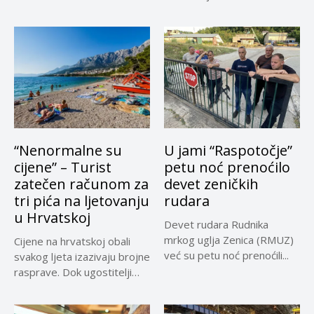
samo za...
“Nenormalne su
U jami “Raspotočje”
cijene” – Turist
petu noć prenoćilo
zatečen računom za
devet zeničkih
tri pića na ljetovanju
rudara
u Hrvatskoj
Devet rudara Rudnika
mrkog uglja Zenica (RMUZ)
Cijene na hrvatskoj obali
već su petu noć prenoćili...
svakog ljeta izazivaju brojne
rasprave. Dok ugostitelji
upozoravaju...