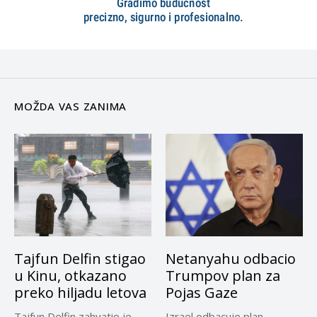
MOŽDA VAS ZANIMA
Tajfun Delfin stigao
Netanyahu odbacio
u Kinu, otkazano
Trumpov plan za
preko hiljadu letova
Pojas Gaze
Tajfun Delfin zahvatio je
Izrael odbacuje plan