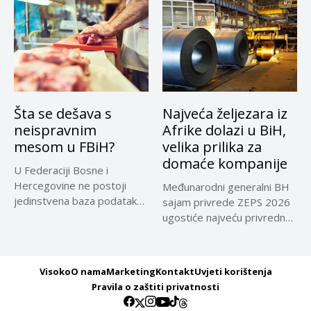
Šta se dešava s
Najveća željezara iz
neispravnim
Afrike dolazi u BiH,
mesom u FBiH?
velika prilika za
domaće kompanije
U Federaciji Bosne i
Hercegovine ne postoji
Međunarodni generalni BH
jedinstvena baza podataka
sajam privrede ZEPS 2026
o kontrolama,...
ugostiće najveću privrednu
delegaciju iz...
Visoko
O nama
Marketing
Kontakt
Uvjeti korištenja
Pravila o zaštiti privatnosti