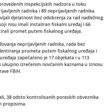
rovedenih inspekcijskih nadzora u toku
ijavljenih radnika i 89 neprijavljenih radnika.
vljali djelatnost bez odobrenja za rad nadležnog
i nisu imali instaliran fiskalni uređaj i 66
tirali promet putem fiskalnog uređaja.
žovanja neprijavljenih radnika, rada bez
entiranja prometa putem fiskalnog uređaja i
 uređaja zapečaćeno je 17 objekata i u 113
zi s ukupno izrečenim novčanim kaznama u iznosu
rave FBiH.
i, 38 odsto kontrolisanih poreskih obveznika
m propisima.