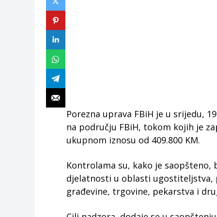
Porezna uprava FBiH je u srijedu, 1
na području FBiH, tokom kojih je za
ukupnom iznosu od 409.800 KM.
Kontrolama su, kako je saopšteno, b
djelatnosti u oblasti ugostiteljstva,
građevine, trgovine, pekarstva i dru
Cilj nadzora, dodaje se u saopštenju