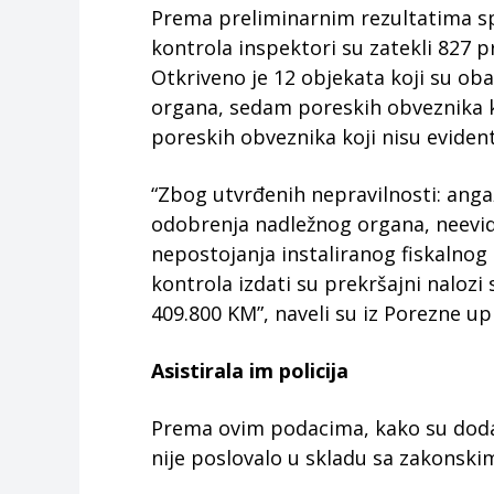
Prema preliminarnim rezultatima sp
kontrola inspektori su zatekli 827 pr
Otkriveno je 12 objekata koji su oba
organa, sedam poreskih obveznika koj
poreskih obveznika koji nisu eviden
“Zbog utvrđenih nepravilnosti: anga
odobrenja nadležnog organa, neevid
nepostojanja instaliranog fiskalnog
kontrola izdati su prekršajni nalo
409.800 KM”, naveli su iz Porezne up
Asistirala im policija
Prema ovim podacima, kako su dodal
nije poslovalo u skladu sa zakonski