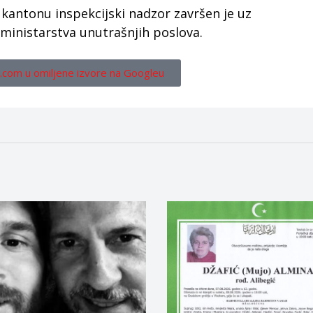
antonu inspekcijski nadzor završen je uz
ministarstva unutrašnjih poslova.
.com u omiljene izvore na Googleu