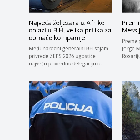
Najveća željezara iz Afrike
Premi
dolazi u BiH, velika prilika za
Messi
domaće kompanije
Prema p
Međunarodni generalni BH sajam
Jorge M
privrede ZEPS 2026 ugostiće
Rosariju.
najveću privrednu delegaciju iz...