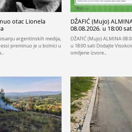
nuo otac Lionela
DŽAFIĆ (Mujo) ALMIN
ja
08.08.2026. u 18:00 sat
isanju argentinskih medija,
DŽAFIĆ (Mujo) ALMINA 08.0
essi preminuo je u bolnici u
u 18:00 sati Dodajte Visoko
..
omiljene izvore...