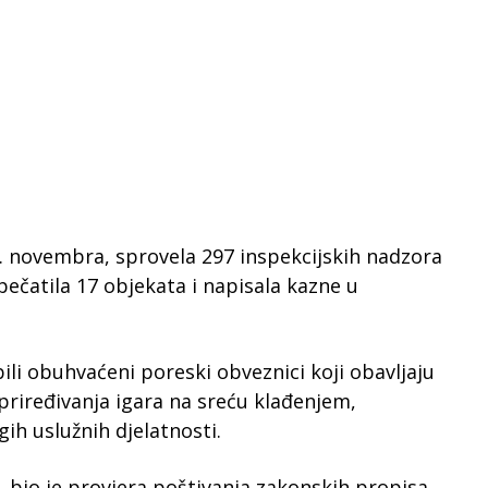
9. novembra, sprovela 297 inspekcijskih nadzora
pečatila 17 objekata i napisala kazne u
ili obuhvaćeni poreski obveznici koji obavljaju
 priređivanja igara na sreću klađenjem,
gih uslužnih djelatnosti.
, bio je provjera poštivanja zakonskih propisa,