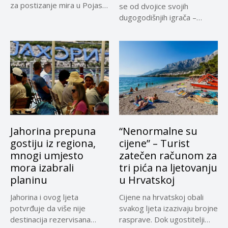
za postizanje mira u Pojasu
se od dvojice svojih
Gaze,...
dugogodišnjih igrača –
Adnana...
Jahorina prepuna
“Nenormalne su
gostiju iz regiona,
cijene” – Turist
mnogi umjesto
zatečen računom za
mora izabrali
tri pića na ljetovanju
planinu
u Hrvatskoj
Jahorina i ovog ljeta
Cijene na hrvatskoj obali
potvrđuje da više nije
svakog ljeta izazivaju brojne
destinacija rezervisana
rasprave. Dok ugostitelji