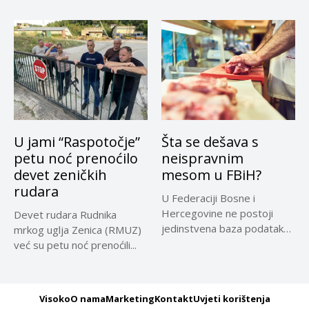
samo za...
upozoravaju...
U jami “Raspotočje”
Šta se dešava s
petu noć prenoćilo
neispravnim
devet zeničkih
mesom u FBiH?
rudara
U Federaciji Bosne i
Hercegovine ne postoji
Devet rudara Rudnika
jedinstvena baza podataka
mrkog uglja Zenica (RMUZ)
o kontrolama,...
već su petu noć prenoćili...
Visoko
O nama
Marketing
Kontakt
Uvjeti korištenja