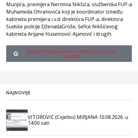
Munjića, premijera Nermina Nikšića, službenika FUP-a
Muhameda Ohranovića koji je koordinator između
kabineta premijera i v.d. direktora FUP-a, direktora
Sudske policije DženadaGroše, šefice Nikšićevog
kabineta Arijane Huseinović-Ajanović i drugih.
Dodajte Visokoin.com u omiljene izvore na
Googleu
NAJNOVIJE
VITOROVIĆ (Cvjetko) MIRJANA 10.08.2026. u
14:00 sati