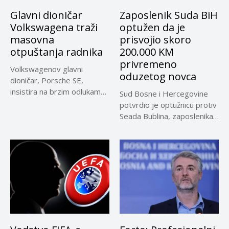
Glavni dioničar
Zaposlenik Suda BiH
Volkswagena traži
optužen da je
masovna
prisvojio skoro
otpuštanja radnika
200.000 KM
privremeno
Volkswagenov glavni
oduzetog novca
dioničar, Porsche SE,
insistira na brzim odlukama
Sud Bosne i Hercegovine
u sporu oko...
potvrdio je optužnicu protiv
Seada Bublina, zaposlenika
Suda...