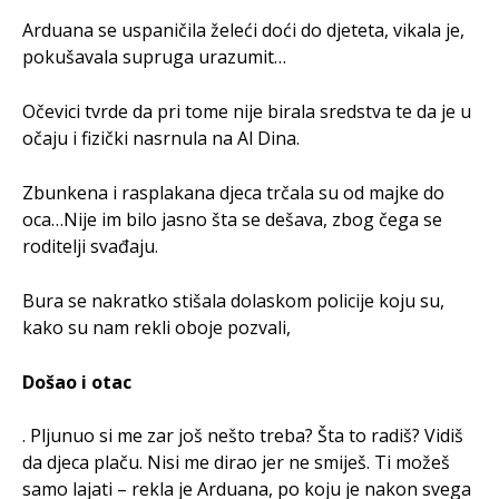
Arduana se uspaničila želeći doći do djeteta, vikala je,
pokušavala supruga urazumit…
Očevici tvrde da pri tome nije birala sredstva te da je u
očaju i fizički nasrnula na Al Dina.
Zbunkena i rasplakana djeca trčala su od majke do
oca…Nije im bilo jasno šta se dešava, zbog čega se
roditelji svađaju.
Bura se nakratko stišala dolaskom policije koju su,
kako su nam rekli oboje pozvali,
Došao i otac
. Pljunuo si me zar još nešto treba? Šta to radiš? Vidiš
da djeca plaču. Nisi me dirao jer ne smiješ. Ti možeš
samo lajati – rekla je Arduana, po koju je nakon svega