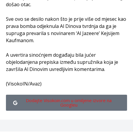
došao otac.
Sve ovo se desilo nakon što je prije više od mjesec kao
prava bomba odjeknula Al Dinova tvrdnja da ga je
supruga prevarila s novinarem ‘Al Jazeere’ Kejsijem
Kaufmanom.
A uvertira sinoćnjem događaju bila jućer
objelodanjena prepiska između supružnika koja je
završila Al Dinovim uvredljivim komentarima.
(VisokoIN/Avaz)
Dodajte Visokoin.com u omiljene izvore na
Googleu