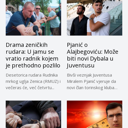
Drama zeničkih
Pjanić o
rudara: U jamu se
Alajbegoviću: Može
vratio radnik kojem
biti novi Dybala u
je prethodno pozlilo
Juventusu
Desetorica rudara Rudnika
Bivši veznjak Juventusa
mrkog uglja Zenica (RMUZ) i
Miralem Pjanić vjeruje da
večeras će, već četvrtu...
novi član torinskog kluba
Kerim...