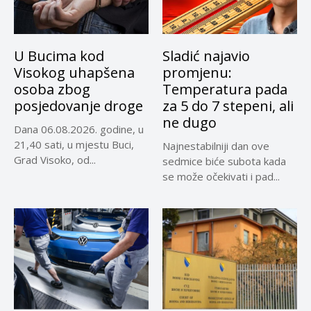
U Bucima kod
Sladić najavio
Visokog uhapšena
promjenu:
osoba zbog
Temperatura pada
posjedovanje droge
za 5 do 7 stepeni, ali
ne dugo
Dana 06.08.2026. godine, u
21,40 sati, u mjestu Buci,
Najnestabilniji dan ove
Grad Visoko, od...
sedmice biće subota kada
se može očekivati i pad...