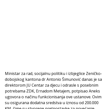
Ministar za rad, socijalnu politiku i izbjeglice Zeničko-
dobojskog kantona dr Antonio Šimunović danas je sa
direktorom JU Centar za djecu i odrasle s posebnim
potrebama ZDK, Ernadom Metajem, potpisao Aneks
ugovora o načinu funkcionisanja ove ustanove. Ovim
su osigurana dodatna sredstva u iznosu od 200.000
KM, čime su stvorene pretpostavke za povećanje