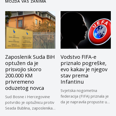
MOŽDA VAS ZANIMA
Zaposlenik Suda BiH
Vodstvo FIFA-e
optužen da je
priznalo pogreške,
prisvojio skoro
evo kakav je njegov
200.000 KM
stav prema
privremeno
Infantinu
oduzetog novca
Svjetska nogometna
federacija (FIFA) priznala je
Sud Bosne i Hercegovine
da je napravila propuste u
potvrdio je optužnicu protiv
vezi...
Seada Bublina, zaposlenika
Suda...