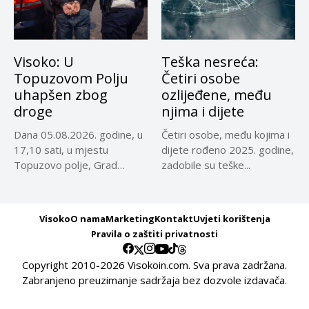
Visoko: U
Teška nesreća:
Topuzovom Polju
Četiri osobe
uhapšen zbog
ozlijeđene, među
droge
njima i dijete
Dana 05.08.2026. godine, u
Četiri osobe, među kojima i
17,10 sati, u mjestu
dijete rođeno 2025. godine,
Topuzovo polje, Grad
zadobile su teške...
Visoko,...
Visoko
O nama
Marketing
Kontakt
Uvjeti korištenja
Pravila o zaštiti privatnosti
Copyright 2010-2026 Visokoin.com. Sva prava zadržana.
Zabranjeno preuzimanje sadržaja bez dozvole izdavača.