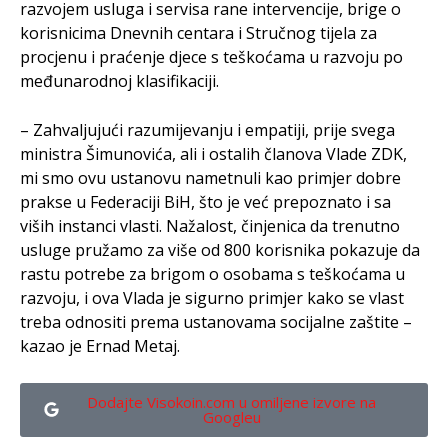
razvojem usluga i servisa rane intervencije, brige o
korisnicima Dnevnih centara i Stručnog tijela za
procjenu i praćenje djece s teškoćama u razvoju po
međunarodnoj klasifikaciji.
– Zahvaljujući razumijevanju i empatiji, prije svega
ministra Šimunovića, ali i ostalih članova Vlade ZDK,
mi smo ovu ustanovu nametnuli kao primjer dobre
prakse u Federaciji BiH, što je već prepoznato i sa
viših instanci vlasti. Nažalost, činjenica da trenutno
usluge pružamo za više od 800 korisnika pokazuje da
rastu potrebe za brigom o osobama s teškoćama u
razvoju, i ova Vlada je sigurno primjer kako se vlast
treba odnositi prema ustanovama socijalne zaštite –
kazao je Ernad Metaj.
Dodajte Visokoin.com u omiljene izvore na
Googleu