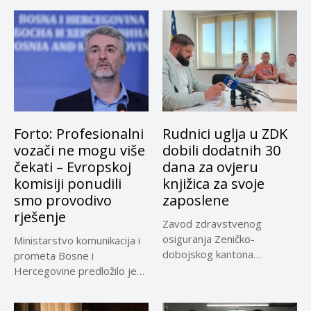
Forto: Profesionalni
Rudnici uglja u ZDK
vozači ne mogu više
dobili dodatnih 30
čekati – Evropskoj
dana za ovjeru
komisiji ponudili
knjižica za svoje
smo provodivo
zaposlene
rješenje
Zavod zdravstvenog
osiguranja Zeničko-
Ministarstvo komunikacija i
dobojskog kantona
prometa Bosne i
omogućio je dodatni rok od
Hercegovine predložilo je
30 dana...
Evropskoj komisiji
privremeno...