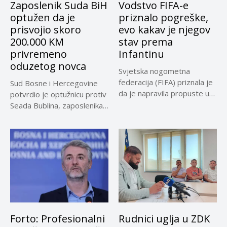
Zaposlenik Suda BiH
Vodstvo FIFA-e
optužen da je
priznalo pogreške,
prisvojio skoro
evo kakav je njegov
200.000 KM
stav prema
privremeno
Infantinu
oduzetog novca
Svjetska nogometna
federacija (FIFA) priznala je
Sud Bosne i Hercegovine
da je napravila propuste u
potvrdio je optužnicu protiv
vezi...
Seada Bublina, zaposlenika
Suda...
Forto: Profesionalni
Rudnici uglja u ZDK