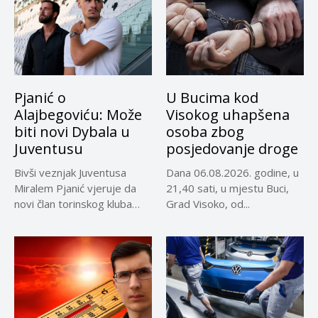
Pjanić o
U Bucima kod
Alajbegoviću: Može
Visokog uhapšena
biti novi Dybala u
osoba zbog
Juventusu
posjedovanje droge
Bivši veznjak Juventusa
Dana 06.08.2026. godine, u
Miralem Pjanić vjeruje da
21,40 sati, u mjestu Buci,
novi član torinskog kluba
Grad Visoko, od...
Kerim...