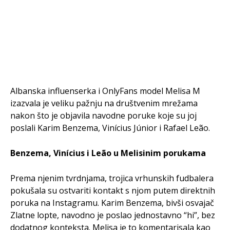
Albanska influenserka i OnlyFans model Melisa M
izazvala je veliku pažnju na društvenim mrežama
nakon što je objavila navodne poruke koje su joj
poslali Karim Benzema, Vinícius Júnior i Rafael Leão.
Benzema, Vinícius i Leão u Melisinim porukama
Prema njenim tvrdnjama, trojica vrhunskih fudbalera
pokušala su ostvariti kontakt s njom putem direktnih
poruka na Instagramu. Karim Benzema, bivši osvajač
Zlatne lopte, navodno je poslao jednostavno “hi”, bez
dodatnog konteksta. Melisa je to komentarisala kao