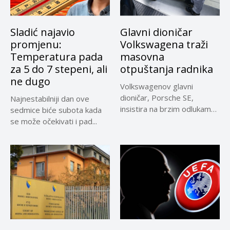
Sladić najavio
Glavni dioničar
promjenu:
Volkswagena traži
Temperatura pada
masovna
za 5 do 7 stepeni, ali
otpuštanja radnika
ne dugo
Volkswagenov glavni
dioničar, Porsche SE,
Najnestabilniji dan ove
insistira na brzim odlukama
sedmice biće subota kada
u sporu oko...
se može očekivati i pad...