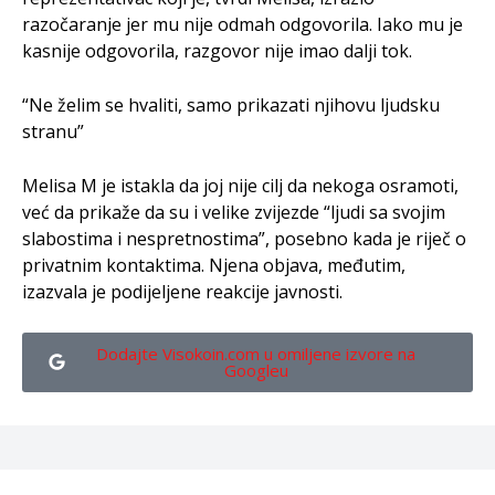
razočaranje jer mu nije odmah odgovorila. Iako mu je
kasnije odgovorila, razgovor nije imao dalji tok.
“Ne želim se hvaliti, samo prikazati njihovu ljudsku
stranu”
Melisa M je istakla da joj nije cilj da nekoga osramoti,
već da prikaže da su i velike zvijezde “ljudi sa svojim
slabostima i nespretnostima”, posebno kada je riječ o
privatnim kontaktima. Njena objava, međutim,
izazvala je podijeljene reakcije javnosti.
Dodajte Visokoin.com u omiljene izvore na
Googleu