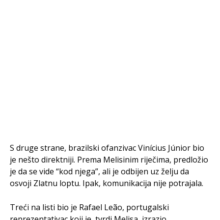
S druge strane, brazilski ofanzivac Vinícius Júnior bio
je nešto direktniji. Prema Melisinim riječima, predložio
je da se vide “kod njega”, ali je odbijen uz želju da
osvoji Zlatnu loptu. Ipak, komunikacija nije potrajala.
Treći na listi bio je Rafael Leão, portugalski
reprezentativac koji je, tvrdi Melisa, izrazio