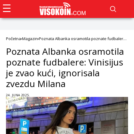
Početna
Magazin
Poznata Albanka osramotila poznate fudbalere:
Vinisijus je zvao kući, ignorisala zvezdu Milana
Poznata Albanka osramotila
poznate fudbalere: Vinisijus
je zvao kući, ignorisala
zvezdu Milana
24. JUNA 2025.