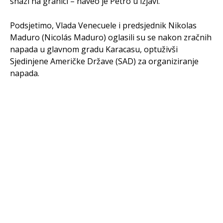
snazi na granici – naveo je Petro u izjavi.
Podsjetimo, Vlada Venecuele i predsjednik Nikolas
Maduro (Nicolás Maduro) oglasili su se nakon zračnih
napada u glavnom gradu Karacasu, optuživši
Sjedinjene Američke Države (SAD) za organiziranje
napada.