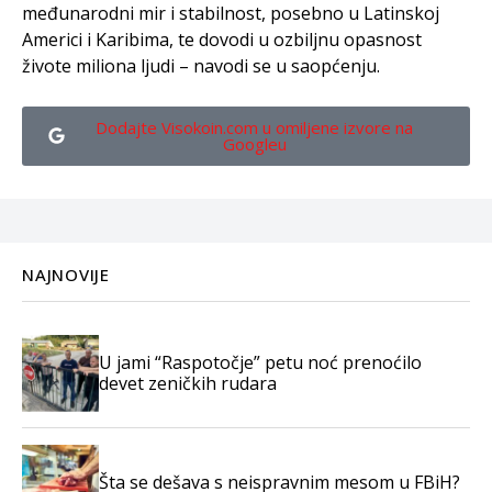
međunarodni mir i stabilnost, posebno u Latinskoj
Americi i Karibima, te dovodi u ozbiljnu opasnost
živote miliona ljudi – navodi se u saopćenju.
Dodajte Visokoin.com u omiljene izvore na
Googleu
NAJNOVIJE
U jami “Raspotočje” petu noć prenoćilo
devet zeničkih rudara
Šta se dešava s neispravnim mesom u FBiH?