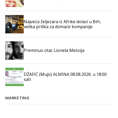
Najveća željezara iz Afrike dolazi u BiH,
velika prilika za domaće kompanije
Preminuo otac Lionela Messija
DŽAFIĆ (Mujo) ALMINA 08.08.2026. u 18:00
sati
MARKETING