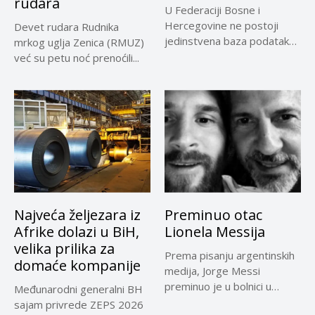
rudara
U Federaciji Bosne i
Hercegovine ne postoji
Devet rudara Rudnika
jedinstvena baza podataka
mrkog uglja Zenica (RMUZ)
o kontrolama,...
već su petu noć prenoćili...
Najveća željezara iz
Preminuo otac
Afrike dolazi u BiH,
Lionela Messija
velika prilika za
Prema pisanju argentinskih
domaće kompanije
medija, Jorge Messi
preminuo je u bolnici u
Međunarodni generalni BH
Rosariju...
sajam privrede ZEPS 2026