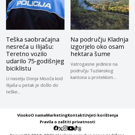
Teška saobraćajna
Na području Kladnja
nesreća u Ilijašu:
izgorjelo oko osam
Teretno vozilo
hektara šume
udarilo 75-godišnjeg
Vatrogasne jedinice na
biciklistu
području Tuzlanskog
kantona u proteklom
U naselju Donja Misoča kod
periodu imale su više...
Ilijaša u petak je došlo do
teške...
Visoko
O nama
Marketing
Kontakt
Uvjeti korištenja
Pravila o zaštiti privatnosti