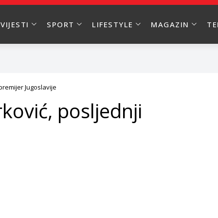
VIJESTI
SPORT
LIFESTYLE
MAGAZIN
T
premijer Jugoslavije
ović, posljednji
e