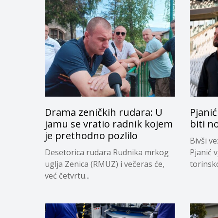
Drama zeničkih rudara: U
Pjanić
jamu se vratio radnik kojem
biti n
je prethodno pozlilo
Bivši v
Desetorica rudara Rudnika mrkog
Pjanić v
uglja Zenica (RMUZ) i večeras će,
torinsk
već četvrtu...