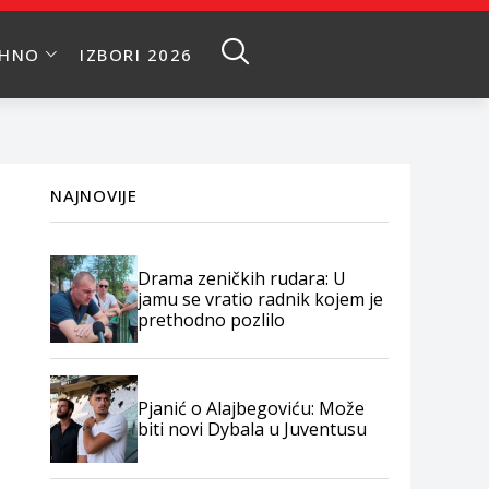
EHNO
IZBORI 2026
NAJNOVIJE
Drama zeničkih rudara: U
jamu se vratio radnik kojem je
prethodno pozlilo
Pjanić o Alajbegoviću: Može
biti novi Dybala u Juventusu