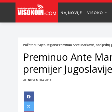
NAJNOVIJE
VISOKO
Početna
Svijet
Region
Preminuo Ante Marković, posljednji 
Preminuo Ante Mark
premijer Jugoslavij
28. NOVEMBRA 2011.