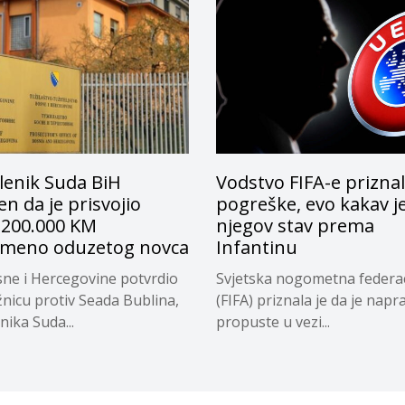
lenik Suda BiH
Vodstvo FIFA-e prizna
n da je prisvojio
pogreške, evo kakav j
 200.000 KM
njegov stav prema
emeno oduzetog novca
Infantinu
ne i Hercegovine potvrdio
Svjetska nogometna federac
žnicu protiv Seada Bublina,
(FIFA) priznala je da je napra
nika Suda...
propuste u vezi...