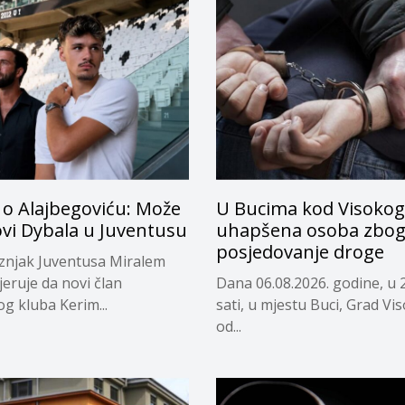
 o Alajbegoviću: Može
U Bucima kod Visokog
ovi Dybala u Juventusu
uhapšena osoba zbo
posjedovanje droge
eznjak Juventusa Miralem
jeruje da novi član
Dana 06.08.2026. godine, u 
og kluba Kerim...
sati, u mjestu Buci, Grad Vi
od...