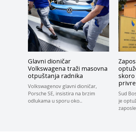
Glavni dioničar
Zapos
Volkswagena traži masovna
optuže
otpuštanja radnika
skoro
privr
Volkswagenov glavni dioničar,
Porsche SE, insistira na brzim
Sud Bos
odlukama u sporu oko...
je optu
zaposle