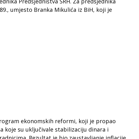
jednika Predsjedništva SRH. Za predsjednika
9., umjesto Branka Mikulića iz BiH, koji je
rogram ekonomskih reformi, koji je propao
koje su uključivale stabilizaciju dinara i
adnicima. Rezultat je bio zaustavljanje inflacije,