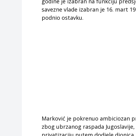
godine je izabran na funkciju preds
savezne vlade izabran je 16. mart 198
podnio ostavku.
Marković je pokrenuo ambiciozan p
zbog ubrzanog raspada Jugoslavije, a 
privatizaciju putem dodjele dionica r