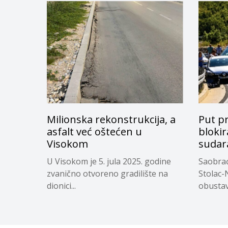
Milionska rekonstrukcija, a
Put p
asfalt već oštećen u
bloki
Visokom
sudar
U Visokom je 5. jula 2025. godine
Saobrać
zvanično otvoreno gradilište na
Stolac-
dionici...
obustav
saopćen