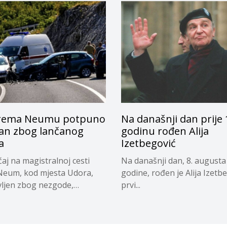
rema Neumu potpuno
Na današnji dan prije
ran zbog lančanog
godinu rođen Alija
a
Izetbegović
aj na magistralnoj cesti
Na današnji dan, 8. augusta
Neum, kod mjesta Udora,
godine, rođen je Alija Izetb
ljen zbog nezgode,
prvi...
o...