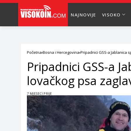
NAJNOVIJE
VISOKO
Početna
Bosna i Hercegovina
Pripadnici GSS-a Jablanica s
Pripadnici GSS-a Jab
lovačkog psa zagla
7 MJESECI PRIJE