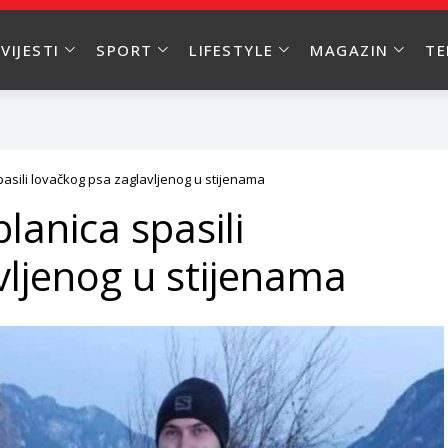
VIJESTI
SPORT
LIFESTYLE
MAGAZIN
T
pasili lovačkog psa zaglavljenog u stijenama
lanica spasili
vljenog u stijenama