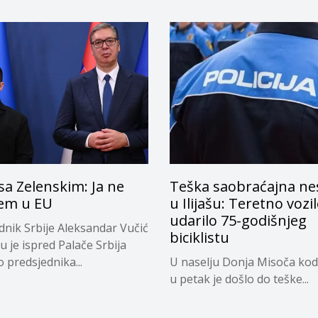
sa Zelenskim: Ja ne
Teška saobraćajna ne
jem u EU
u Ilijašu: Teretno vozi
udarilo 75-godišnjeg
dnik Srbije Aleksandar Vučić
biciklistu
u je ispred Palače Srbija
 predsjednika...
U naselju Donja Misoča kod 
u petak je došlo do teške...