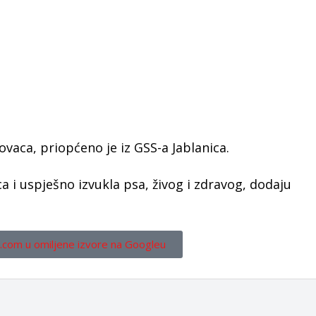
lovaca, priopćeno je iz GSS-a Jablanica.
ca i uspješno izvukla psa, živog i zdravog, dodaju
.com u omiljene izvore na Googleu