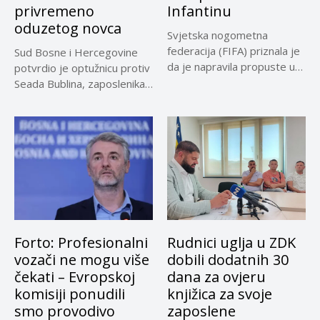
privremeno
Infantinu
oduzetog novca
Svjetska nogometna
federacija (FIFA) priznala je
Sud Bosne i Hercegovine
da je napravila propuste u
potvrdio je optužnicu protiv
vezi...
Seada Bublina, zaposlenika
Suda...
Forto: Profesionalni
Rudnici uglja u ZDK
vozači ne mogu više
dobili dodatnih 30
čekati – Evropskoj
dana za ovjeru
komisiji ponudili
knjižica za svoje
smo provodivo
zaposlene