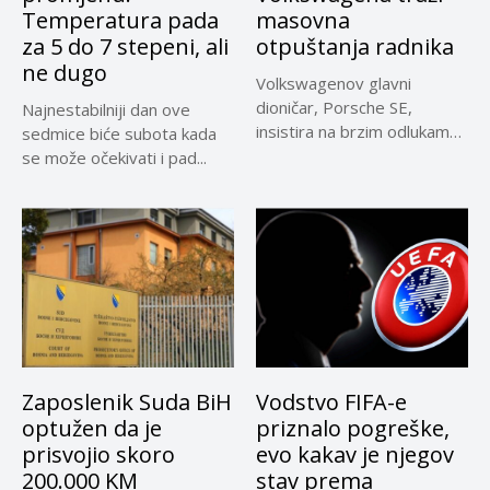
Temperatura pada
masovna
za 5 do 7 stepeni, ali
otpuštanja radnika
ne dugo
Volkswagenov glavni
dioničar, Porsche SE,
Najnestabilniji dan ove
insistira na brzim odlukama
sedmice biće subota kada
u sporu oko...
se može očekivati i pad...
Zaposlenik Suda BiH
Vodstvo FIFA-e
optužen da je
priznalo pogreške,
prisvojio skoro
evo kakav je njegov
200.000 KM
stav prema