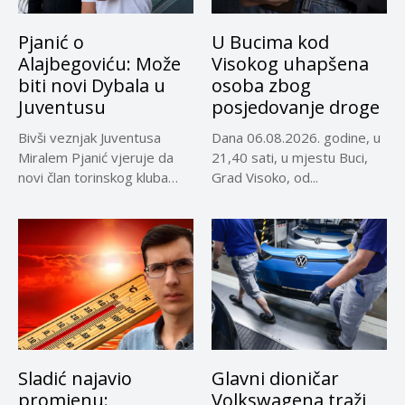
Pjanić o
U Bucima kod
Alajbegoviću: Može
Visokog uhapšena
biti novi Dybala u
osoba zbog
Juventusu
posjedovanje droge
Bivši veznjak Juventusa
Dana 06.08.2026. godine, u
Miralem Pjanić vjeruje da
21,40 sati, u mjestu Buci,
novi član torinskog kluba
Grad Visoko, od...
Kerim...
Sladić najavio
Glavni dioničar
promjenu:
Volkswagena traži