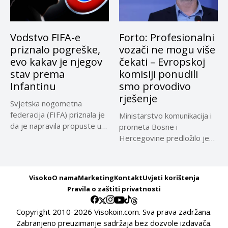
Vodstvo FIFA-e
Forto: Profesionalni
priznalo pogreške,
vozači ne mogu više
evo kakav je njegov
čekati – Evropskoj
stav prema
komisiji ponudili
Infantinu
smo provodivo
rješenje
Svjetska nogometna
federacija (FIFA) priznala je
Ministarstvo komunikacija i
da je napravila propuste u
prometa Bosne i
vezi...
Hercegovine predložilo je
Evropskoj komisiji
privremeno...
Visoko
O nama
Marketing
Kontakt
Uvjeti korištenja
Pravila o zaštiti privatnosti
Copyright 2010-2026 Visokoin.com. Sva prava zadržana.
Zabranjeno preuzimanje sadržaja bez dozvole izdavača.