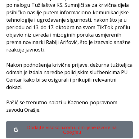
po nalogu Tužilaštva KS. Sumnjiči se za krivična djela
psihičko nasilje putem informaciono-komunikacijske
tehnologije i ugrožavanje sigurnosti, nakon što je u
periodu od 13. do 17. oktobra na svom TikTok profilu
objavio niz uvreda i mizoginih poruka usmjerenih
prema novinarki Rabiji Arifović, što je izazvalo snažne
reakcije javnosti.
Nakon podnošenja krivične prijave, dežurna tužiteljica
odmah je izdala naredbe policijskim službenicima PU
Centar kako bi se osigurali i prikupili relevantni
dokazi.
Pašić se trenutno nalazi u Kazneno-popravnom
zavodu Orašje.
Dodajte Visokoin.com u omiljene izvore na
Googleu