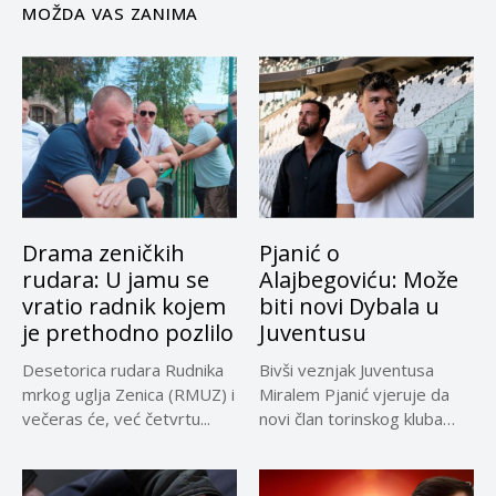
MOŽDA VAS ZANIMA
Drama zeničkih
Pjanić o
rudara: U jamu se
Alajbegoviću: Može
vratio radnik kojem
biti novi Dybala u
je prethodno pozlilo
Juventusu
Desetorica rudara Rudnika
Bivši veznjak Juventusa
mrkog uglja Zenica (RMUZ) i
Miralem Pjanić vjeruje da
večeras će, već četvrtu...
novi član torinskog kluba
Kerim...