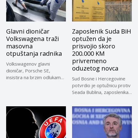
Glavni dioničar
Zaposlenik Suda BiH
Volkswagena traži
optužen da je
masovna
prisvojio skoro
otpuštanja radnika
200.000 KM
privremeno
Volkswagenov glavni
oduzetog novca
dioničar, Porsche SE,
insistira na brzim odlukama
Sud Bosne i Hercegovine
u sporu oko...
potvrdio je optužnicu protiv
Seada Bublina, zaposlenika
Suda...