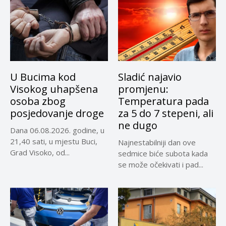
U Bucima kod
Sladić najavio
Visokog uhapšena
promjenu:
osoba zbog
Temperatura pada
posjedovanje droge
za 5 do 7 stepeni, ali
ne dugo
Dana 06.08.2026. godine, u
21,40 sati, u mjestu Buci,
Najnestabilniji dan ove
Grad Visoko, od...
sedmice biće subota kada
se može očekivati i pad...