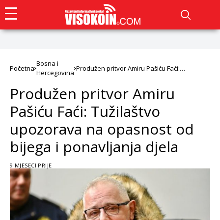
Bosna i
Početna
Produžen pritvor Amiru Pašiću Faći:
Hercegovina
Tužilaštvo upozorava na opasnost od bijega
i ponavljanja djela
Produžen pritvor Amiru
Pašiću Faći: Tužilaštvo
upozorava na opasnost od
bijega i ponavljanja djela
9 MJESECI PRIJE