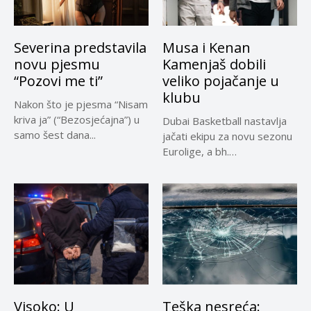
Severina predstavila
Musa i Kenan
novu pjesmu
Kamenjaš dobili
“Pozovi me ti”
veliko pojačanje u
klubu
Nakon što je pjesma “Nisam
kriva ja” (“Bezosjećajna”) u
Dubai Basketball nastavlja
samo šest dana...
jačati ekipu za novu sezonu
Eurolige, a bh.
reprezentativci...
Visoko: U
Teška nesreća: