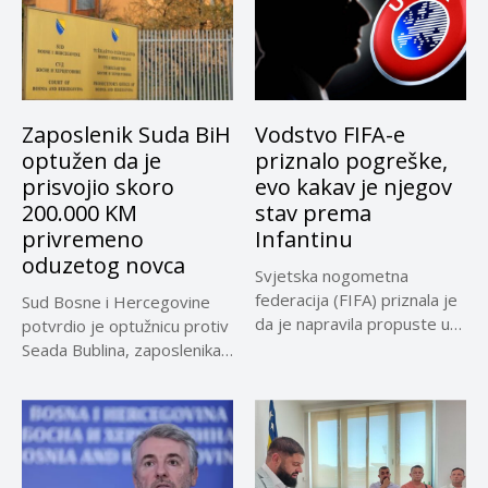
Zaposlenik Suda BiH
Vodstvo FIFA-e
optužen da je
priznalo pogreške,
prisvojio skoro
evo kakav je njegov
200.000 KM
stav prema
privremeno
Infantinu
oduzetog novca
Svjetska nogometna
federacija (FIFA) priznala je
Sud Bosne i Hercegovine
da je napravila propuste u
potvrdio je optužnicu protiv
vezi...
Seada Bublina, zaposlenika
Suda...