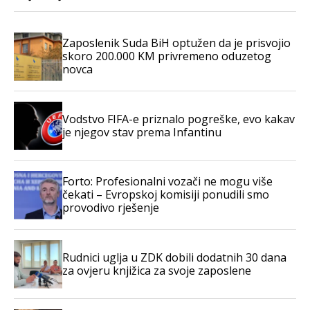
Zaposlenik Suda BiH optužen da je prisvojio
skoro 200.000 KM privremeno oduzetog
novca
Vodstvo FIFA-e priznalo pogreške, evo kakav
je njegov stav prema Infantinu
Forto: Profesionalni vozači ne mogu više
čekati – Evropskoj komisiji ponudili smo
provodivo rješenje
Rudnici uglja u ZDK dobili dodatnih 30 dana
za ovjeru knjižica za svoje zaposlene