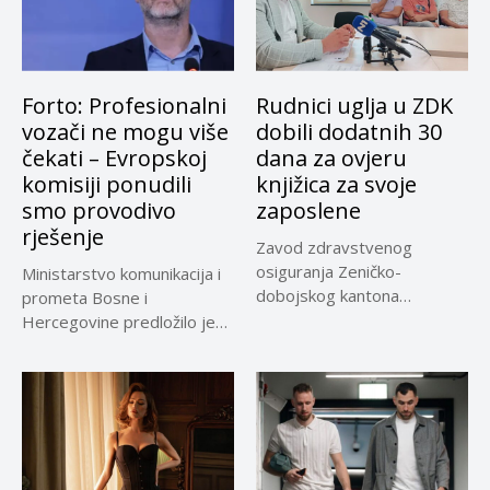
Forto: Profesionalni
Rudnici uglja u ZDK
vozači ne mogu više
dobili dodatnih 30
čekati – Evropskoj
dana za ovjeru
komisiji ponudili
knjižica za svoje
smo provodivo
zaposlene
rješenje
Zavod zdravstvenog
osiguranja Zeničko-
Ministarstvo komunikacija i
dobojskog kantona
prometa Bosne i
omogućio je dodatni rok od
Hercegovine predložilo je
30 dana...
Evropskoj komisiji
privremeno...