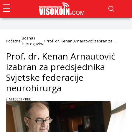
Bosna i
Početna
Prof. dr. Kenan Arnautović izabran za
Hercegovina
predsjednika Svjetske federacije
neurohirurga
Prof. dr. Kenan Arnautović
izabran za predsjednika
Svjetske federacije
neurohirurga
8 MJESECI PRIJE