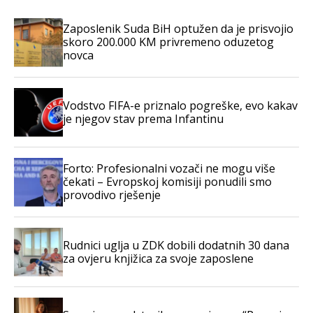
Zaposlenik Suda BiH optužen da je prisvojio
skoro 200.000 KM privremeno oduzetog
novca
Vodstvo FIFA-e priznalo pogreške, evo kakav
je njegov stav prema Infantinu
Forto: Profesionalni vozači ne mogu više
čekati – Evropskoj komisiji ponudili smo
provodivo rješenje
Rudnici uglja u ZDK dobili dodatnih 30 dana
za ovjeru knjižica za svoje zaposlene