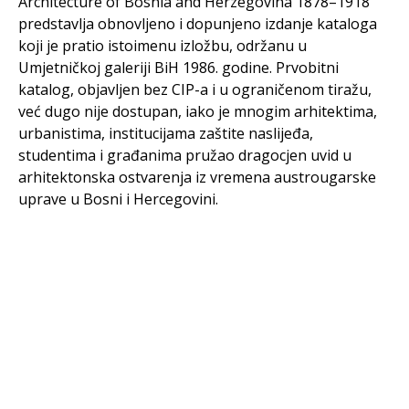
Architecture of Bosnia and Herzegovina 1878–1918“
predstavlja obnovljeno i dopunjeno izdanje kataloga
koji je pratio istoimenu izložbu, održanu u
Umjetničkoj galeriji BiH 1986. godine. Prvobitni
katalog, objavljen bez CIP-a i u ograničenom tiražu,
već dugo nije dostupan, iako je mnogim arhitektima,
urbanistima, institucijama zaštite naslijeđa,
studentima i građanima pružao dragocjen uvid u
arhitektonska ostvarenja iz vremena austrougarske
uprave u Bosni i Hercegovini.