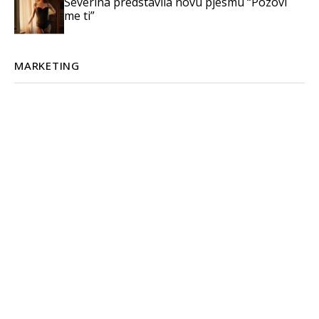
Severina predstavila novu pjesmu “Pozovi
me ti”
MARKETING