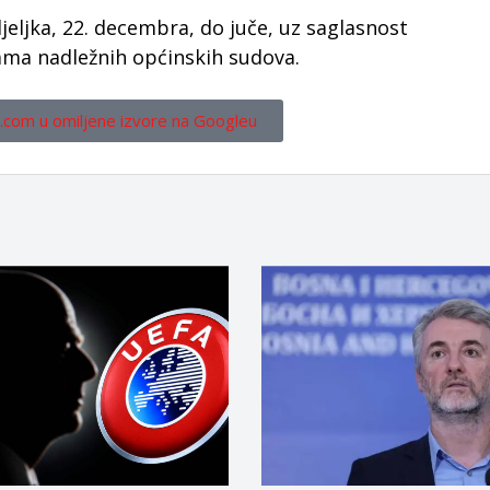
djeljka, 22. decembra, do juče, uz saglasnost
ama nadležnih općinskih sudova.
.com u omiljene izvore na Googleu