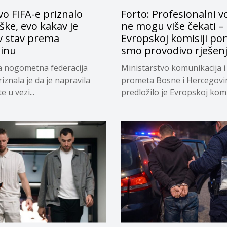
o FIFA-e priznalo
Forto: Profesionalni v
ke, evo kakav je
ne mogu više čekati –
v stav prema
Evropskoj komisiji pon
tinu
smo provodivo rješen
a nogometna federacija
Ministarstvo komunikacija i
riznala je da je napravila
prometa Bosne i Hercegovi
 u vezi...
predložilo je Evropskoj komi
privremeno...