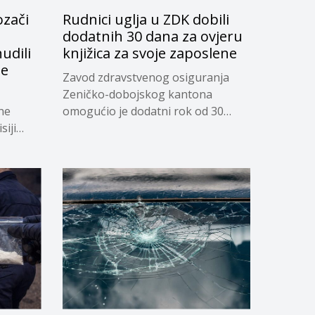
ozači
Rudnici uglja u ZDK dobili
dodatnih 30 dana za ovjeru
udili
knjižica za svoje zaposlene
je
Zavod zdravstvenog osiguranja
Zeničko-dobojskog kantona
ne
omogućio je dodatni rok od 30
siji
dana...