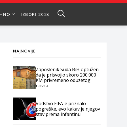
EHNO
IZBORI 2026
NAJNOVIJE
Zaposlenik Suda BiH optužen
da je prisvojio skoro 200.000
KM privremeno oduzetog
novca
Vodstvo FIFA-e priznalo
pogreške, evo kakav je njegov
stav prema Infantinu