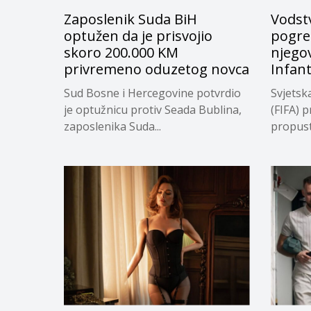
Zaposlenik Suda BiH
Vodstv
optužen da je prisvojio
pogreš
skoro 200.000 KM
njego
privremeno oduzetog novca
Infan
Sud Bosne i Hercegovine potvrdio
Svjetsk
je optužnicu protiv Seada Bublina,
(FIFA) p
zaposlenika Suda...
propuste