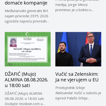
domaće kompanije
medija, Jorge Messi
preminuo je u bolnici u
Međunarodni generalni BH
Rosariju...
sajam privrede ZEPS 2026
ugostiće najveću privrednu
delegaciju iz...
DŽAFIĆ (Mujo)
Vučić sa Zelenskim:
ALMINA 08.08.2026.
Ja ne vjerujem u EU
u 18:00 sati
Predsjednik Srbije
Aleksandar Vučić u subotu je
DŽAFIĆ (Mujo) ALMINA
ispred Palače Srbija
08.08.2026. u 18:00 sati
dočekao predsjednika...
Dodajte Visokoin.com u