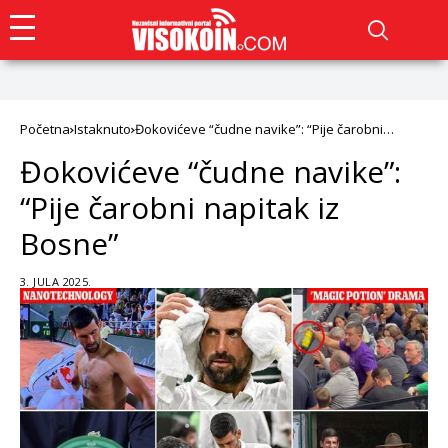
Početna
Istaknuto
Đokovićeve “čudne navike”: “Pije čarobni
napitak iz Bosne”
Đokovićeve “čudne navike”:
“Pije čarobni napitak iz
Bosne”
3. JULA 2025.