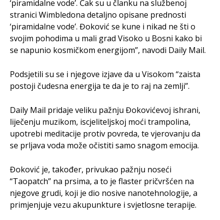
‘piramidalne vode’. Čak su u članku na službenoj
stranici Wimbledona detaljno opisane prednosti
‘piramidalne vode’. Đoković se kune i nikad ne šti o
svojim pohodima u mali grad Visoko u Bosni kako bi
se napunio kosmičkom energijom”, navodi Daily Mail.
Podsjetili su se i njegove izjave da u Visokom “zaista
postoji čudesna energija te da je to raj na zemlji”.
Daily Mail pridaje veliku pažnju Đokovićevoj ishrani,
liječenju muzikom, iscjeliteljskoj moći trampolina,
upotrebi meditacije protiv povreda, te vjerovanju da
se prljava voda može očistiti samo snagom emocija.
Đoković je, također, privukao pažnju noseći
“Taopatch” na prsima, a to je flaster pričvršćen na
njegove grudi, koji je dio nosive nanotehnologije, a
primjenjuje vezu akupunkture i svjetlosne terapije.