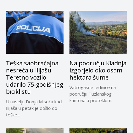
omiljene izvore...
Teška saobraćajna
Na području Kladnja
nesreća u Ilijašu:
izgorjelo oko osam
Teretno vozilo
hektara šume
udarilo 75-godišnjeg
Vatrogasne jedinice na
biciklistu
području Tuzlanskog
kantona u proteklom
U naselju Donja Misoča kod
periodu imale su više...
Ilijaša u petak je došlo do
teške...