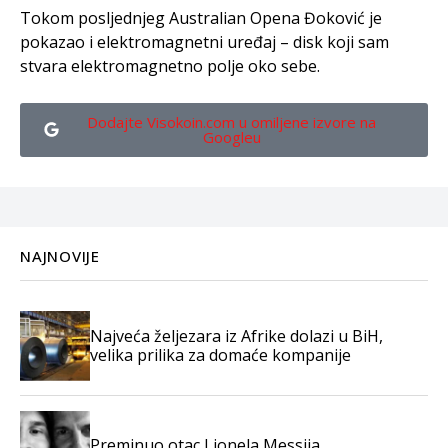
Tokom posljednjeg Australian Opena Đoković je
pokazao i elektromagnetni uređaj – disk koji sam
stvara elektromagnetno polje oko sebe.
Dodajte Visokoin.com u omiljene izvore na
Googleu
NAJNOVIJE
Najveća željezara iz Afrike dolazi u BiH,
velika prilika za domaće kompanije
Preminuo otac Lionela Messija