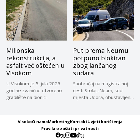
Milionska
Put prema Neumu
rekonstrukcija, a
potpuno blokiran
asfalt već oštećen u
zbog lančanog
Visokom
sudara
U Visokom je 5. jula 2025.
Saobraćaj na magistralnoj
godine zvanično otvoreno
cesti Stolac-Neum, kod
gradilište na dionici...
mjesta Udora, obustavljen
zbog nezgode, saopćeno...
Visoko
O nama
Marketing
Kontakt
Uvjeti korištenja
Pravila o zaštiti privatnosti