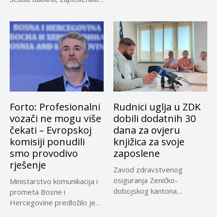
Suda...
Forto: Profesionalni
Rudnici uglja u ZDK
vozači ne mogu više
dobili dodatnih 30
čekati – Evropskoj
dana za ovjeru
komisiji ponudili
knjižica za svoje
smo provodivo
zaposlene
rješenje
Zavod zdravstvenog
osiguranja Zeničko-
Ministarstvo komunikacija i
dobojskog kantona
prometa Bosne i
omogućio je dodatni rok od
Hercegovine predložilo je
30 dana...
Evropskoj komisiji