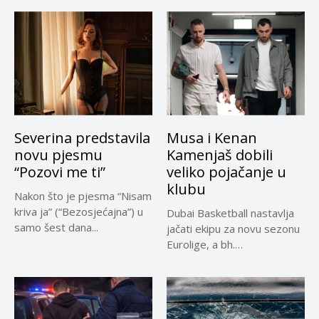
privremeno...
Severina predstavila
Musa i Kenan
novu pjesmu
Kamenjaš dobili
“Pozovi me ti”
veliko pojačanje u
klubu
Nakon što je pjesma “Nisam
kriva ja” (“Bezosjećajna”) u
Dubai Basketball nastavlja
samo šest dana...
jačati ekipu za novu sezonu
Eurolige, a bh.
reprezentativci...