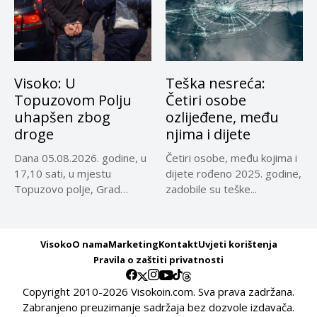
Visoko: U
Teška nesreća:
Topuzovom Polju
Četiri osobe
uhapšen zbog
ozlijeđene, među
droge
njima i dijete
Dana 05.08.2026. godine, u
Četiri osobe, među kojima i
17,10 sati, u mjestu
dijete rođeno 2025. godine,
Topuzovo polje, Grad
zadobile su teške...
Visoko,...
Visoko
O nama
Marketing
Kontakt
Uvjeti korištenja
Pravila o zaštiti privatnosti
Copyright 2010-2026 Visokoin.com. Sva prava zadržana.
Zabranjeno preuzimanje sadržaja bez dozvole izdavača.