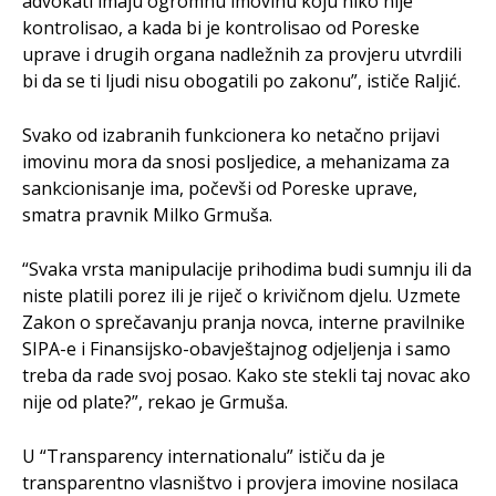
advokati imaju ogromnu imovinu koju niko nije
kontrolisao, a kada bi je kontrolisao od Poreske
uprave i drugih organa nadležnih za provjeru utvrdili
bi da se ti ljudi nisu obogatili po zakonu”, ističe Raljić.
Svako od izabranih funkcionera ko netačno prijavi
imovinu mora da snosi posljedice, a mehanizama za
sankcionisanje ima, počevši od Poreske uprave,
smatra pravnik Milko Grmuša.
“Svaka vrsta manipulacije prihodima budi sumnju ili da
niste platili porez ili je riječ o krivičnom djelu. Uzmete
Zakon o sprečavanju pranja novca, interne pravilnike
SIPA-e i Finansijsko-obavještajnog odjeljenja i samo
treba da rade svoj posao. Kako ste stekli taj novac ako
nije od plate?”, rekao je Grmuša.
U “Transparency internationalu” ističu da je
transparentno vlasništvo i provjera imovine nosilaca