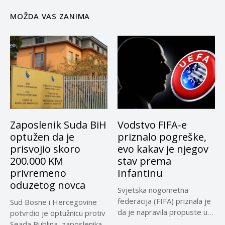
MOŽDA VAS ZANIMA
Zaposlenik Suda BiH
Vodstvo FIFA-e
optužen da je
priznalo pogreške,
prisvojio skoro
evo kakav je njegov
200.000 KM
stav prema
privremeno
Infantinu
oduzetog novca
Svjetska nogometna
federacija (FIFA) priznala je
Sud Bosne i Hercegovine
da je napravila propuste u
potvrdio je optužnicu protiv
vezi...
Seada Bublina, zaposlenika