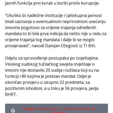
javnih funkcija prvi korak u borbi protiv korupcije.
“Ukoliko bi nadležne institucije i cjelokupna javnost
imali saznanja o eventualnom neprirodnom uvećanju
imovine pogotovo za vrijeme trajanja određenih
mandata to bi bila prva indicija da nešto nije u redu za
vrijeme trajanja tog mandata i dalje bi se moglo
provjeravati”, navodi Damjan Ožegović iz TI BiH.
Odjelu za sprovođenje postupaka po izvještajima
Visokog sudskog tužilačkog savjeta izvještaje o
imovini nije dostavilo 25 sudija i tužilaca koji su na
funkciji i 80 kojima je prestao mandat. Odjel je
okončao provjeru u ukupno 22 predmeta, sa
pozitivnim ishodom, a u toku je 56 provjera, javlja
BHRT.
Dodajte Visokoin.com u omiljene izvore na
Googleu