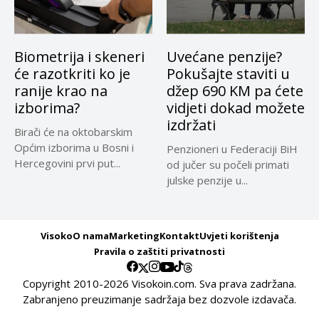
Biometrija i skeneri
Uvećane penzije?
će razotkriti ko je
Pokušajte staviti u
ranije krao na
džep 690 KM pa ćete
izborima?
vidjeti dokad možete
izdržati
Birači će na oktobarskim
Općim izborima u Bosni i
Penzioneri u Federaciji BiH
Hercegovini prvi put...
od jučer su počeli primati
julske penzije u...
Visoko
O nama
Marketing
Kontakt
Uvjeti korištenja
Pravila o zaštiti privatnosti
Copyright 2010-2026 Visokoin.com. Sva prava zadržana.
Zabranjeno preuzimanje sadržaja bez dozvole izdavača.