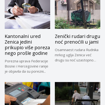
Kantonalni ured
Zenički rudari drugu
Zenica jedini
noć prenoćili u jami
prikupio više poreza
Osamnaest rudara Rudnika
nego prošle godine
mrkog uglja Zenica već
drugu su noć uzastopno
Porezna uprava Federacije
prenoćili...
Bosne i Hercegovine ranije
je objavila da su porezni...