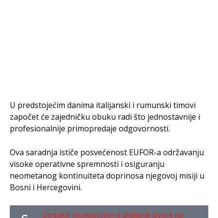
U predstojećim danima italijanski i rumunski timovi
započet će zajedničku obuku radi što jednostavnije i
profesionalnije primopredaje odgovornosti.
Ova saradnja ističe posvećenost EUFOR-a održavanju
visoke operativne spremnosti i osiguranju
neometanog kontinuiteta doprinosa njegovoj misiji u
Bosni i Hercegovini.
Dodajte Visokoin.com u omiljene izvore na