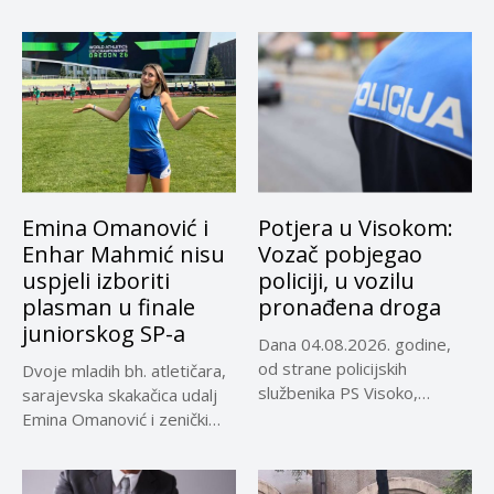
učestvovalo...
Emina Omanović i
Potjera u Visokom:
Enhar Mahmić nisu
Vozač pobjegao
uspjeli izboriti
policiji, u vozilu
plasman u finale
pronađena droga
juniorskog SP-a
Dana 04.08.2026. godine,
od strane policijskih
Dvoje mladih bh. atletičara,
službenika PS Visoko,
sarajevska skakačica udalj
uočeno je lice...
Emina Omanović i zenički
bacač...