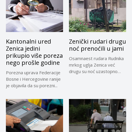
Kantonalni ured
Zenički rudari drugu
Zenica jedini
noć prenoćili u jami
prikupio više poreza
Osamnaest rudara Rudnika
nego prošle godine
mrkog uglja Zenica već
drugu su noć uzastopno
Porezna uprava Federacije
prenoćili...
Bosne i Hercegovine ranije
je objavila da su porezni...