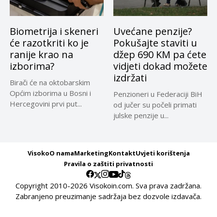
Biometrija i skeneri
Uvećane penzije?
će razotkriti ko je
Pokušajte staviti u
ranije krao na
džep 690 KM pa ćete
izborima?
vidjeti dokad možete
izdržati
Birači će na oktobarskim
Općim izborima u Bosni i
Penzioneri u Federaciji BiH
Hercegovini prvi put...
od jučer su počeli primati
julske penzije u...
Visoko
O nama
Marketing
Kontakt
Uvjeti korištenja
Pravila o zaštiti privatnosti
Copyright 2010-2026 Visokoin.com. Sva prava zadržana.
Zabranjeno preuzimanje sadržaja bez dozvole izdavača.