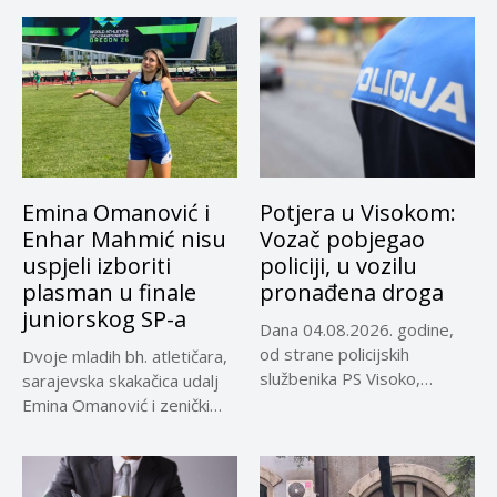
Emina Omanović i
Potjera u Visokom:
Enhar Mahmić nisu
Vozač pobjegao
uspjeli izboriti
policiji, u vozilu
plasman u finale
pronađena droga
juniorskog SP-a
Dana 04.08.2026. godine,
od strane policijskih
Dvoje mladih bh. atletičara,
službenika PS Visoko,
sarajevska skakačica udalj
uočeno je lice...
Emina Omanović i zenički
bacač...