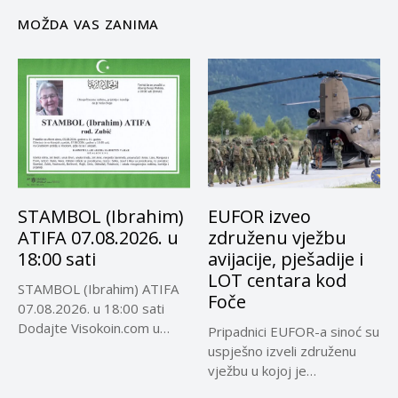
MOŽDA VAS ZANIMA
STAMBOL (Ibrahim)
EUFOR izveo
ATIFA 07.08.2026. u
združenu vježbu
18:00 sati
avijacije, pješadije i
LOT centara kod
STAMBOL (Ibrahim) ATIFA
Foče
07.08.2026. u 18:00 sati
Dodajte Visokoin.com u
Pripadnici EUFOR-a sinoć su
omiljene izvore...
uspješno izveli združenu
vježbu u kojoj je
učestvovalo...