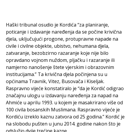
Haški tribunal osudio je Kordića “za planiranje,
poticanje i izdavanje naređenja da se počine krivična
djela, uključujući progone, protupravne napade na
civile i civilne objekte, ubistvo, nehumana djela,
zatvaranje, bezobzirno razaranje koje nije bilo
opravdano vojnom nuždom, pljačku i razaranje ili
namjerno nanošenje štete vjerskim i obrazovnim
institucijama.” Ta krivična djela počinjena su u
općinama Travnik, Vitez, Busovača i Kiseljak.
Raspravno vijeće konstatiralo je “da je Kordić odigrao
značajnu ulogu u izdavanju naređenja za napad na
Ahmiće u aprilu 1993. u kojem je masakrirano više od
100 civila bosanskih Muslimana. Raspravno vijeće je
Kordiću izreklo kaznu zatvora od 25 godina.” Kordić je
na slobodu pušten u junu 2014. godine nakon što je
odslužio dvije trećine kazne.