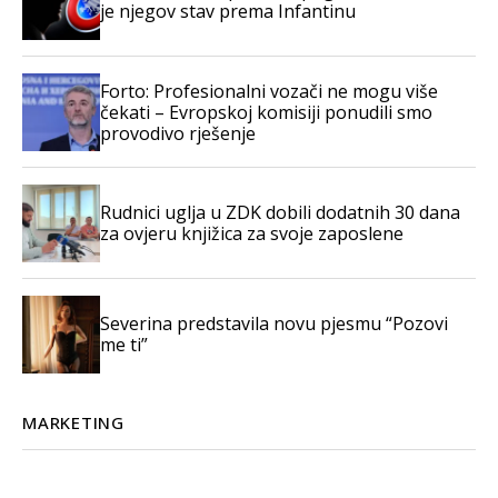
je njegov stav prema Infantinu
Forto: Profesionalni vozači ne mogu više
čekati – Evropskoj komisiji ponudili smo
provodivo rješenje
Rudnici uglja u ZDK dobili dodatnih 30 dana
za ovjeru knjižica za svoje zaposlene
Severina predstavila novu pjesmu “Pozovi
me ti”
MARKETING