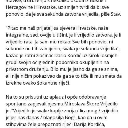
Štaviše, u druženju s nekoliko osoba iz Bosne i
Hercegovine i Hrvatske, uz smijeh tvrdi da bi sve
ponovio, da je sva sekunda zatvora vrijedila, piše Stav.
“Pitao me naš prijatelj sa sjevera Hrvatske, naše
integralne, sad, ovdje u tišini, je li vrijedilo zatvora, je li
vrijedilo rata. Ja sam mu rekao: Sve bih ponovio, ni
sekunde ne bih zamijenio, svaka je sekunda vrijedila”,
kazao je ratni zločinac Dario Kordić uz široki osmjeh
grupi svojih očiglednih pobornika okupljenih na
privatnom druženju. Bilo mu je jasno da ga se snima,
ali nije ničim pokazivao da ga se to tiče ili mu smeta da
izrekne ovako šokantne riječi.
Na to su prisutni uz aplauz i opće odobravanje
spontano zapjevali pjesmu Miroslava Škore Vrijedilo
je: “Vrijedilo je svake kaplje znoja / lica mog / vrijedilo
je jer nas danas / blagosilja Bog”, kao da u ovim
stihovima žele prepoznati riječi Darija Kordića,