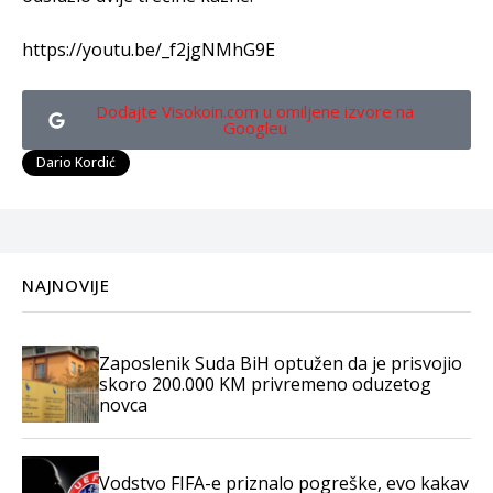
https://youtu.be/_f2jgNMhG9E
Dodajte Visokoin.com u omiljene izvore na
Googleu
Dario Kordić
NAJNOVIJE
Zaposlenik Suda BiH optužen da je prisvojio
skoro 200.000 KM privremeno oduzetog
novca
Vodstvo FIFA-e priznalo pogreške, evo kakav