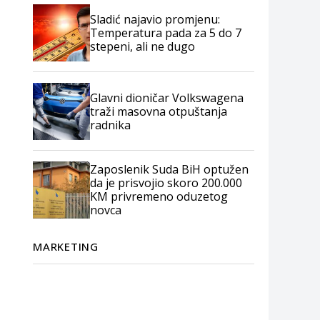
Sladić najavio promjenu:
Temperatura pada za 5 do 7
stepeni, ali ne dugo
Glavni dioničar Volkswagena
traži masovna otpuštanja
radnika
Zaposlenik Suda BiH optužen
da je prisvojio skoro 200.000
KM privremeno oduzetog
novca
MARKETING