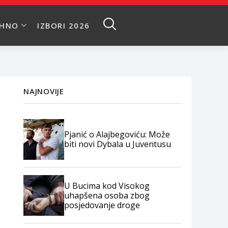
EHNO
IZBORI 2026
NAJNOVIJE
Pjanić o Alajbegoviću: Može
biti novi Dybala u Juventusu
U Bucima kod Visokog
uhapšena osoba zbog
posjedovanje droge