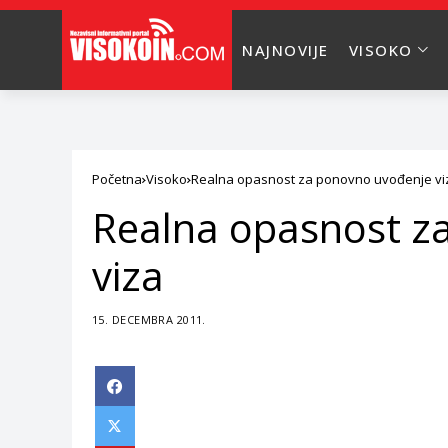
NAJNOVIJE
VISOKO
Početna
Visoko
Realna opasnost za ponovno uvođenje vi
Realna opasnost z
viza
15. DECEMBRA 2011.