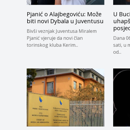
Pjanić o Alajbegoviću: Može
U Buc
biti novi Dybala u Juventusu
uhapš
posje
Bivši veznjak Juventusa Miralem
Pjanić vjeruje da novi član
Dana 06
torinskog kluba Kerim...
sati, u 
od...