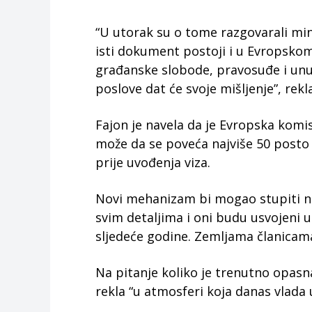
“U utorak su o tome razgovarali mini
isti dokument postoji i u Evropsk
građanske slobode, pravosuđe i unu
poslove dat će svoje mišljenje”, rekla
Fajon je navela da je Evropska komis
može da se poveća najviše 50 posto 
prije uvođenja viza.
Novi mehanizam bi mogao stupiti na
svim detaljima i oni budu usvojeni 
sljedeće godine. Zemljama članicama
Na pitanje koliko je trenutno opasna
rekla “u atmosferi koja danas vlada u