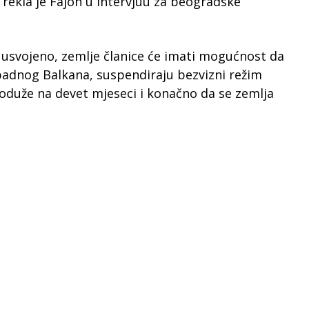
ekla je Fajon u intervjuu za beogradske
 usvojeno, zemlje članice će imati mogućnost da
apadnog Balkana, suspendiraju bezvizni režim
roduže na devet mjeseci i konačno da se zemlja