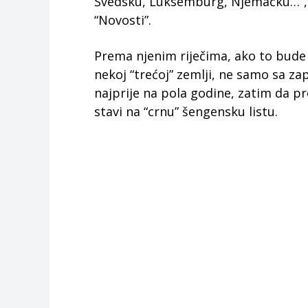
Švedsku, Luksemburg, Njemačku…”, r
“Novosti”.
Prema njenim riječima, ako to bude
nekoj “trećoj” zemlji, ne samo sa z
najprije na pola godine, zatim da p
stavi na “crnu” šengensku listu.