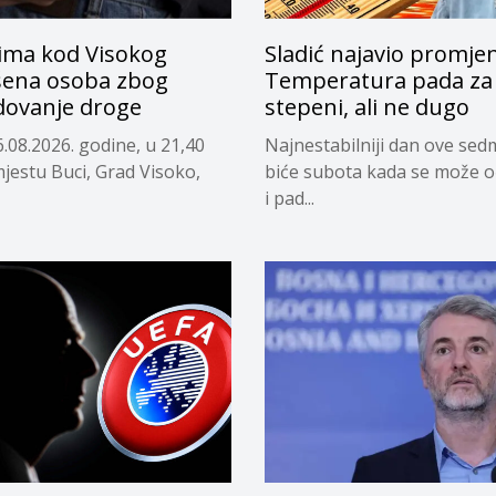
ima kod Visokog
Sladić najavio promje
ena osoba zbog
Temperatura pada za 
dovanje droge
stepeni, ali ne dugo
.08.2026. godine, u 21,40
Najnestabilniji dan ove sed
mjestu Buci, Grad Visoko,
biće subota kada se može o
i pad...