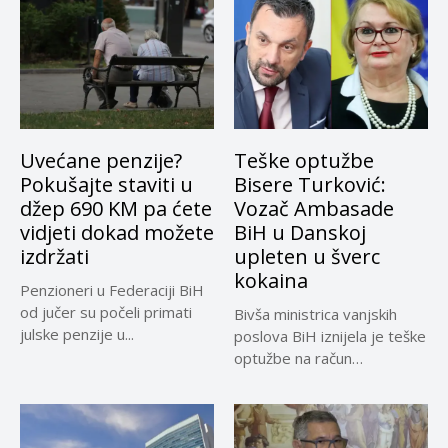
Uvećane penzije?
Teške optužbe
Pokušajte staviti u
Bisere Turković:
džep 690 KM pa ćete
Vozač Ambasade
vidjeti dokad možete
BiH u Danskoj
izdržati
upleten u šverc
kokaina
Penzioneri u Federaciji BiH
od jučer su počeli primati
Bivša ministrica vanjskih
julske penzije u...
poslova BiH iznijela je teške
optužbe na račun
sadašnjeg...