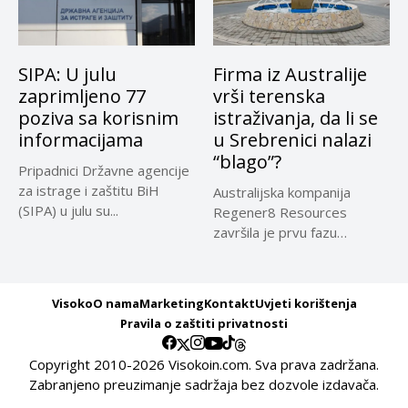
SIPA: U julu
Firma iz Australije
zaprimljeno 77
vrši terenska
poziva sa korisnim
istraživanja, da li se
informacijama
u Srebrenici nalazi
“blago”?
Pripadnici Državne agencije
za istrage i zaštitu BiH
Australijska kompanija
(SIPA) u julu su...
Regener8 Resources
završila je prvu fazu
terenskih istraživanja na
projektu...
Visoko
O nama
Marketing
Kontakt
Uvjeti korištenja
Pravila o zaštiti privatnosti
Copyright 2010-2026 Visokoin.com. Sva prava zadržana.
Zabranjeno preuzimanje sadržaja bez dozvole izdavača.