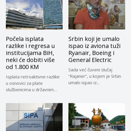
Počela isplata
Srbin koji je umalo
razlike i regresa u
ispao iz aviona tuži
institucijama BiH,
Ryanair, Boeing i
neki će dobiti više
General Electric
od 1.800 KM
Sada već čuveni slučaj
“Rajaner”, u kojem je Srbin
Isplata retroaktivne razlike
umalo ispao iz...
u osnovici za plate
službenicima u državnim
institucijama BiH...