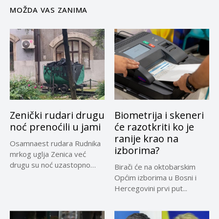
MOŽDA VAS ZANIMA
Zenički rudari drugu
Biometrija i skeneri
noć prenoćili u jami
će razotkriti ko je
ranije krao na
Osamnaest rudara Rudnika
izborima?
mrkog uglja Zenica već
drugu su noć uzastopno
Birači će na oktobarskim
prenoćili...
Općim izborima u Bosni i
Hercegovini prvi put...