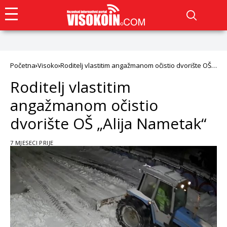
Početna
Visoko
Roditelj vlastitim angažmanom očistio dvorište OŠ
„Alija Nametak“
Roditelj vlastitim
angažmanom očistio
dvorište OŠ „Alija Nametak“
7 MJESECI PRIJE