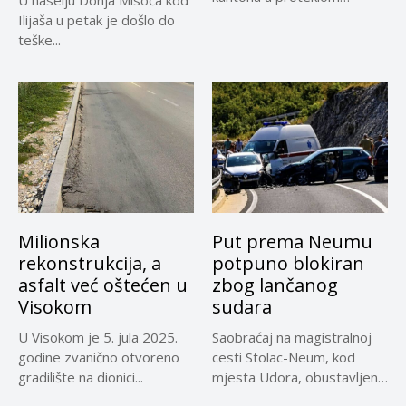
periodu imale su više...
Ilijaša u petak je došlo do
teške...
Milionska
Put prema Neumu
rekonstrukcija, a
potpuno blokiran
asfalt već oštećen u
zbog lančanog
Visokom
sudara
U Visokom je 5. jula 2025.
Saobraćaj na magistralnoj
godine zvanično otvoreno
cesti Stolac-Neum, kod
gradilište na dionici...
mjesta Udora, obustavljen
zbog nezgode, saopćeno...