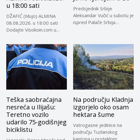
u 18:00 sati
Predsjednik Srbije
Aleksandar Vučić u subotu je
DŽAFIĆ (Mujo) ALMINA
ispred Palače Srbija
08.08.2026. u 18:00 sati
dočekao predsjednika...
Dodajte Visokoin.com u
omiljene izvore...
Teška saobraćajna
Na području Kladnja
nesreća u Ilijašu:
izgorjelo oko osam
Teretno vozilo
hektara šume
udarilo 75-godišnjeg
Vatrogasne jedinice na
biciklistu
području Tuzlanskog
kantona u proteklom
U naselju Donja Misoča kod