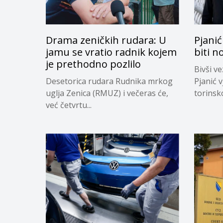
Drama zeničkih rudara: U
Pjanić
jamu se vratio radnik kojem
biti n
je prethodno pozlilo
Bivši v
Desetorica rudara Rudnika mrkog
Pjanić v
uglja Zenica (RMUZ) i večeras će,
torinsk
već četvrtu...