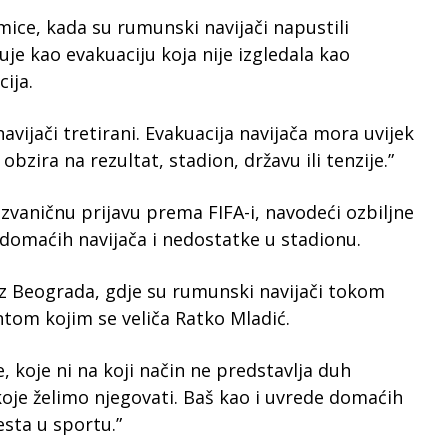
mice, kada su rumunski navijači napustili
je kao evakuaciju koja nije izgledala kao
cija.
avijači tretirani. Evakuacija navijača mora uvijek
bzira na rezultat, stadion, državu ili tenzije.”
vaničnu prijavu prema FIFA-i, navodeći ozbiljne
domaćih navijača i nedostatke u stadionu.
iz Beograda, gdje su rumunski navijači tokom
ntom kojim se veliča Ratko Mladić.
koje ni na koji način ne predstavlja duh
koje želimo njegovati. Baš kao i uvrede domaćih
esta u sportu.”