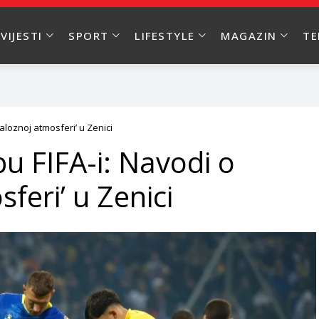
VIJESTI
SPORT
LIFESTYLE
MAGAZIN
T
aloznoj atmosferi’ u Zenici
bu FIFA-i: Navodi o
feri’ u Zenici