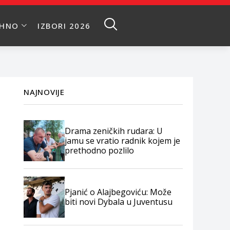
EHNO
IZBORI 2026
NAJNOVIJE
Drama zeničkih rudara: U
jamu se vratio radnik kojem je
prethodno pozlilo
Pjanić o Alajbegoviću: Može
biti novi Dybala u Juventusu