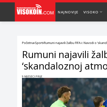
NAJNOVIJE
VISOKO
Početna
Sport
Rumuni najavili žalbu FIFA-i: Navodi o ‘skand
Rumuni najavili žal
‘skandaloznoj atmos
9 MJESECI PRIJE