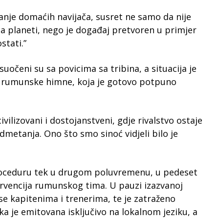
anje domaćih navijača, susret ne samo da nije
a planeti, nego je događaj pretvoren u primjer
stati.”
uočeni su sa povicima sa tribina, a situacija je
a rumunske himne, koja je gotovo potpuno
ivilizovani i dostojanstveni, gdje rivalstvo ostaje
etanja. Ono što smo sinoć vidjeli bilo je
 proceduru tek u drugom poluvremenu, u pedeset
ervencija rumunskog tima. U pauzi izazvanoj
e kapitenima i trenerima, te je zatraženo
a je emitovana isključivo na lokalnom jeziku, a