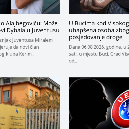
 o Alajbegoviću: Može
U Bucima kod Visokog
ovi Dybala u Juventusu
uhapšena osoba zbo
posjedovanje droge
eznjak Juventusa Miralem
jeruje da novi član
Dana 06.08.2026. godine, u 
og kluba Kerim...
sati, u mjestu Buci, Grad Vi
od...