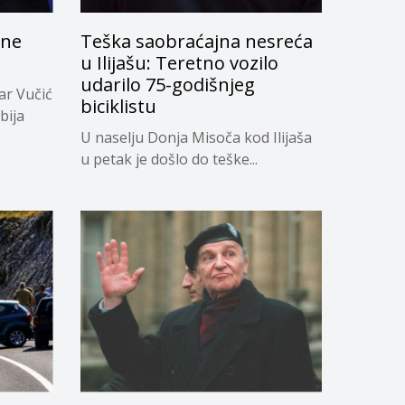
 ne
Teška saobraćajna nesreća
u Ilijašu: Teretno vozilo
udarilo 75-godišnjeg
ar Vučić
biciklistu
bija
U naselju Donja Misoča kod Ilijaša
u petak je došlo do teške...