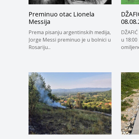
Preminuo otac Lionela
DŽAFI
Messija
08.08.
Prema pisanju argentinskih medija,
DŽAFIĆ 
Jorge Messi preminuo je u bolnici u
u 18:00
Rosariju...
omiljene