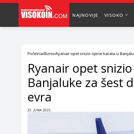
NAJNOVIJE
VISOKO
Početna
Biznis
Ryanair opet snizio cijene karata iz Banjalu
Ryanair opet snizio 
Banjaluke za šest d
evra
23. JUNA 2025.