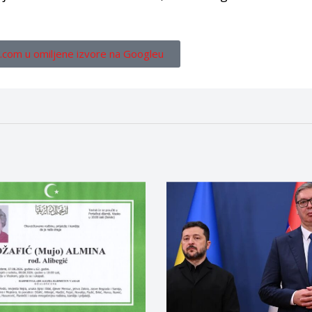
.com u omiljene izvore na Googleu