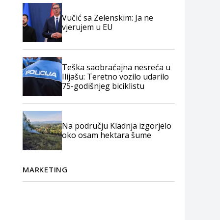
Vučić sa Zelenskim: Ja ne
vjerujem u EU
Teška saobraćajna nesreća u
Ilijašu: Teretno vozilo udarilo
75-godišnjeg biciklistu
Na području Kladnja izgorjelo
oko osam hektara šume
MARKETING