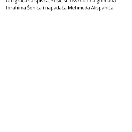
Od igrača sa spiska, Sušić se osvrnuo na golmana
Ibrahima Šehića i napadača Mehmeda Alispahića.