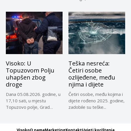
reprezentativci...
Visoko: U
Teška nesreća:
Topuzovom Polju
Četiri osobe
uhapšen zbog
ozlijeđene, među
droge
njima i dijete
Dana 05.08.2026. godine, u
Četiri osobe, među kojima i
17,10 sati, u mjestu
dijete rođeno 2025. godine,
Topuzovo polje, Grad
zadobile su teške...
Visoko,...
Visoko
O nama
Marketing
Kontakt
Uvjeti korištenja