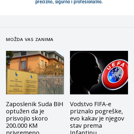
MOŽDA VAS ZANIMA
Zaposlenik Suda BiH
Vodstvo FIFA-e
optužen da je
priznalo pogreške,
prisvojio skoro
evo kakav je njegov
200.000 KM
stav prema
privremeno
Infantinu