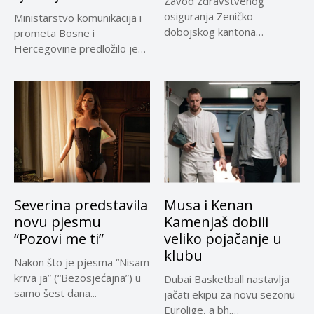
Zavod zdravstvenog
osiguranja Zeničko-
Ministarstvo komunikacija i
dobojskog kantona
prometa Bosne i
omogućio je dodatni rok od
Hercegovine predložilo je
30 dana...
Evropskoj komisiji
privremeno...
Severina predstavila
Musa i Kenan
novu pjesmu
Kamenjaš dobili
“Pozovi me ti”
veliko pojačanje u
klubu
Nakon što je pjesma “Nisam
kriva ja” (“Bezosjećajna”) u
Dubai Basketball nastavlja
samo šest dana...
jačati ekipu za novu sezonu
Eurolige, a bh.