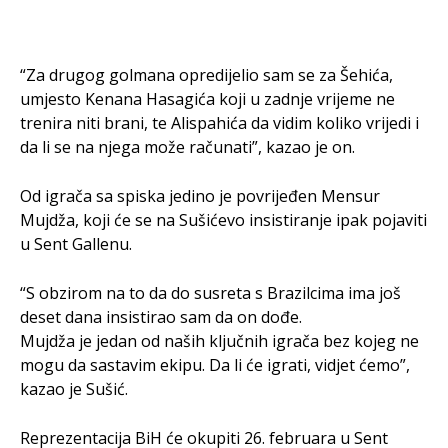
“Za drugog golmana opredijelio sam se za Šehića,
umjesto Kenana Hasagića koji u zadnje vrijeme ne
trenira niti brani, te Alispahića da vidim koliko vrijedi i
da li se na njega može računati”, kazao je on.
Od igrača sa spiska jedino je povrijeđen Mensur
Mujdža, koji će se na Sušićevo insistiranje ipak pojaviti
u Sent Gallenu.
“S obzirom na to da do susreta s Brazilcima ima još
deset dana insistirao sam da on dođe.
Mujdža je jedan od naših ključnih igrača bez kojeg ne
mogu da sastavim ekipu. Da li će igrati, vidjet ćemo”,
kazao je Sušić.
Reprezentacija BiH će okupiti 26. februara u Sent