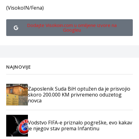
(VisokoIN/Fena)
Dodajte Visokoin.com u omiljene izvore na
Googleu
NAJNOVIJE
Zaposlenik Suda BiH optužen da je prisvojio
skoro 200.000 KM privremeno oduzetog
novca
Vodstvo FIFA-e priznalo pogreške, evo kakav
je njegov stav prema Infantinu