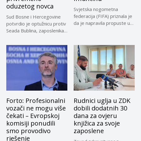
oduzetog novca
Svjetska nogometna
federacija (FIFA) priznala je
Sud Bosne i Hercegovine
da je napravila propuste u
potvrdio je optužnicu protiv
vezi...
Seada Bublina, zaposlenika
Suda...
Forto: Profesionalni
Rudnici uglja u ZDK
vozači ne mogu više
dobili dodatnih 30
čekati – Evropskoj
dana za ovjeru
komisiji ponudili
knjižica za svoje
smo provodivo
zaposlene
rješenje