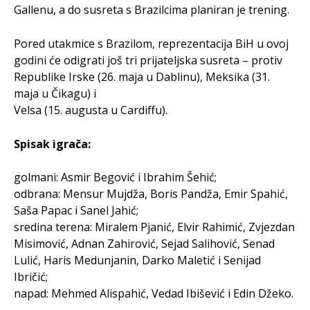
Gallenu, a do susreta s Brazilcima planiran je trening.
Pored utakmice s Brazilom, reprezentacija BiH u ovoj
godini će odigrati još tri prijateljska susreta – protiv
Republike Irske (26. maja u Dablinu), Meksika (31.
maja u Čikagu) i
Velsa (15. augusta u Cardiffu).
Spisak igrača:
golmani: Asmir Begović i Ibrahim Šehić;
odbrana: Mensur Mujdža, Boris Pandža, Emir Spahić,
Saša Papac i Sanel Jahić;
sredina terena: Miralem Pjanić, Elvir Rahimić, Zvjezdan
Misimović, Adnan Zahirović, Sejad Salihović, Senad
Lulić, Haris Medunjanin, Darko Maletić i Senijad
Ibričić;
napad: Mehmed Alispahić, Vedad Ibišević i Edin Džeko.