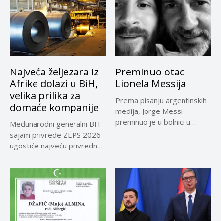
Najveća željezara iz
Preminuo otac
Afrike dolazi u BiH,
Lionela Messija
velika prilika za
Prema pisanju argentinskih
domaće kompanije
medija, Jorge Messi
preminuo je u bolnici u
Međunarodni generalni BH
Rosariju...
sajam privrede ZEPS 2026
ugostiće najveću privrednu
delegaciju iz...