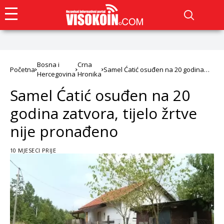
Bosna i
Crna
Početna
Samel Ćatić osuđen na 20 godina
Hercegovina
Hronika
zatvora, tijelo žrtve nije pronađeno
Samel Ćatić osuđen na 20
godina zatvora, tijelo žrtve
nije pronađeno
10 MJESECI PRIJE