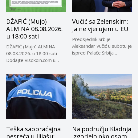
DŽAFIĆ (Mujo)
Vučić sa Zelenskim:
ALMINA 08.08.2026.
Ja ne vjerujem u EU
u 18:00 sati
Predsjednik Srbije
Aleksandar Vučić u subotu je
DŽAFIĆ (Mujo) ALMINA
ispred Palače Srbija
08.08.2026. u 18:00 sati
dočekao predsjednika...
Dodajte Visokoin.com u
omiljene izvore...
Teška saobraćajna
Na području Kladnja
nesreća u Ilijašu:
izgorjelo oko osam