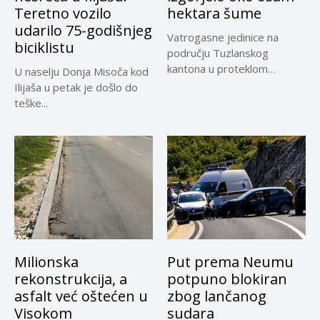
Teretno vozilo
hektara šume
udarilo 75-godišnjeg
Vatrogasne jedinice na
biciklistu
području Tuzlanskog
kantona u proteklom
U naselju Donja Misoča kod
periodu imale su više...
Ilijaša u petak je došlo do
teške...
Milionska
Put prema Neumu
rekonstrukcija, a
potpuno blokiran
asfalt već oštećen u
zbog lančanog
Visokom
sudara