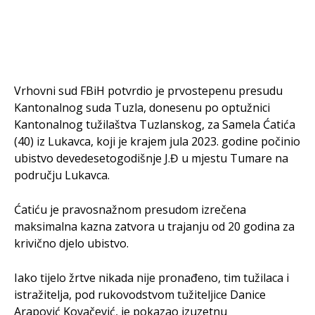
Vrhovni sud FBiH potvrdio je prvostepenu presudu
Kantonalnog suda Tuzla, donesenu po optužnici
Kantonalnog tužilaštva Tuzlanskog, za Samela Ćatića
(40) iz Lukavca, koji je krajem jula 2023. godine počinio
ubistvo devedesetogodišnje J.Đ u mjestu Tumare na
području Lukavca.
Ćatiću je pravosnažnom presudom izrečena
maksimalna kazna zatvora u trajanju od 20 godina za
krivično djelo ubistvo.
Iako tijelo žrtve nikada nije pronađeno, tim tužilaca i
istražitelja, pod rukovodstvom tužiteljice Danice
Arapović Kovačević, je pokazao izuzetnu