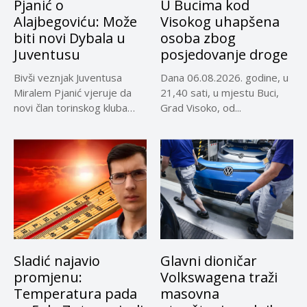
Pjanić o
U Bucima kod
Alajbegoviću: Može
Visokog uhapšena
biti novi Dybala u
osoba zbog
Juventusu
posjedovanje droge
Bivši veznjak Juventusa
Dana 06.08.2026. godine, u
Miralem Pjanić vjeruje da
21,40 sati, u mjestu Buci,
novi član torinskog kluba
Grad Visoko, od...
Kerim...
Sladić najavio
Glavni dioničar
promjenu:
Volkswagena traži
Temperatura pada
masovna