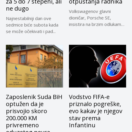
za 5 do 7 stepeni, ali
otpuštanja radnika
ne dugo
Volkswagenov glavni
dioničar, Porsche SE,
Najnestabilniji dan ove
insistira na brzim odlukama
sedmice biće subota kada
u sporu oko...
se može očekivati i pad...
Zaposlenik Suda BiH
Vodstvo FIFA-e
optužen da je
priznalo pogreške,
prisvojio skoro
evo kakav je njegov
200.000 KM
stav prema
privremeno
Infantinu