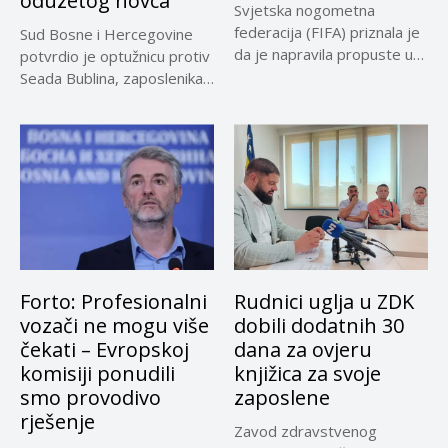
oduzetog novca
Svjetska nogometna
federacija (FIFA) priznala je
Sud Bosne i Hercegovine
da je napravila propuste u
potvrdio je optužnicu protiv
vezi...
Seada Bublina, zaposlenika
Suda...
Forto: Profesionalni
Rudnici uglja u ZDK
vozači ne mogu više
dobili dodatnih 30
čekati – Evropskoj
dana za ovjeru
komisiji ponudili
knjižica za svoje
smo provodivo
zaposlene
rješenje
Zavod zdravstvenog