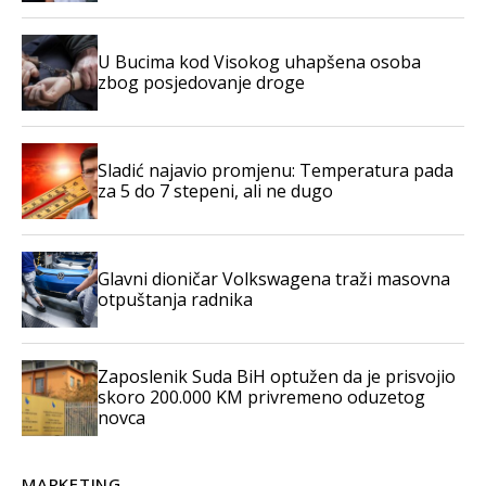
U Bucima kod Visokog uhapšena osoba
zbog posjedovanje droge
Sladić najavio promjenu: Temperatura pada
za 5 do 7 stepeni, ali ne dugo
Glavni dioničar Volkswagena traži masovna
otpuštanja radnika
Zaposlenik Suda BiH optužen da je prisvojio
skoro 200.000 KM privremeno oduzetog
novca
MARKETING