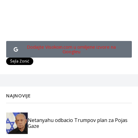
Dodajte Visokoin.com u omiljene izvore na
Googleu
Šejla Zonić
NAJNOVIJE
Netanyahu odbacio Trumpov plan za Pojas
Gaze