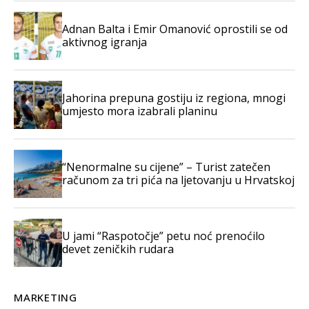
Adnan Balta i Emir Omanović oprostili se od
aktivnog igranja
Jahorina prepuna gostiju iz regiona, mnogi
umjesto mora izabrali planinu
“Nenormalne su cijene” – Turist zatečen
računom za tri pića na ljetovanju u Hrvatskoj
U jami “Raspotočje” petu noć prenoćilo
devet zeničkih rudara
MARKETING