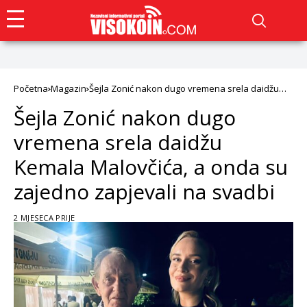
Početna
Magazin
Šejla Zonić nakon dugo vremena srela daidžu
Kemala Malovčića, a onda su zajedno zapjevali
Šejla Zonić nakon dugo
na svadbi
vremena srela daidžu
Kemala Malovčića, a onda su
zajedno zapjevali na svadbi
2 MJESECA PRIJE