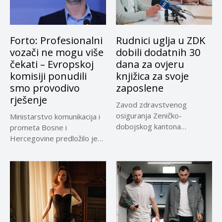
Forto: Profesionalni
Rudnici uglja u ZDK
vozači ne mogu više
dobili dodatnih 30
čekati – Evropskoj
dana za ovjeru
komisiji ponudili
knjižica za svoje
smo provodivo
zaposlene
rješenje
Zavod zdravstvenog
osiguranja Zeničko-
Ministarstvo komunikacija i
dobojskog kantona
prometa Bosne i
omogućio je dodatni rok od
Hercegovine predložilo je
30 dana...
Evropskoj komisiji
privremeno...