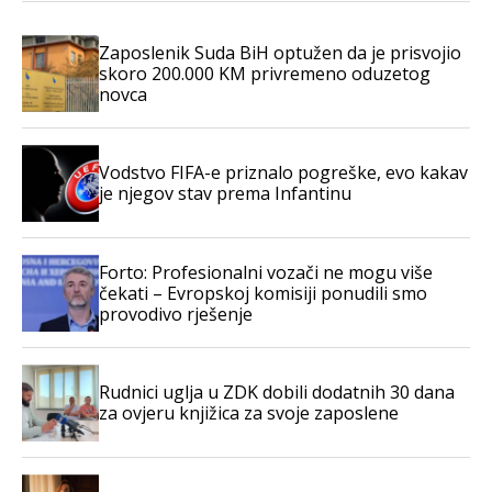
Zaposlenik Suda BiH optužen da je prisvojio
skoro 200.000 KM privremeno oduzetog
novca
Vodstvo FIFA-e priznalo pogreške, evo kakav
je njegov stav prema Infantinu
Forto: Profesionalni vozači ne mogu više
čekati – Evropskoj komisiji ponudili smo
provodivo rješenje
Rudnici uglja u ZDK dobili dodatnih 30 dana
za ovjeru knjižica za svoje zaposlene