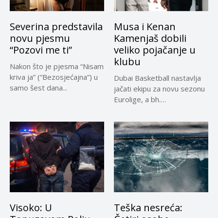
Severina predstavila
Musa i Kenan
novu pjesmu
Kamenjaš dobili
“Pozovi me ti”
veliko pojačanje u
klubu
Nakon što je pjesma “Nisam
kriva ja” (“Bezosjećajna”) u
Dubai Basketball nastavlja
samo šest dana...
jačati ekipu za novu sezonu
Eurolige, a bh.
reprezentativci...
Visoko: U
Teška nesreća: