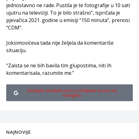
jednostavno ne rade. Pustila je te fotografije u 10 sati
ujutru na televiziji. To je bilo strašno”, ispričala je
pjevačica 2021. godine u emisiji “150 minuta”, prenosi
“CDM”.
Joksimovićeva tada nije željela da komentariše
situaciju.
“Zaista se ne bih bavila tim glupostima, niti ih
komentarisala, razumite me.”
Dodajte Visokoin.com u omiljene izvore na
Googleu
NAJNOVIJE