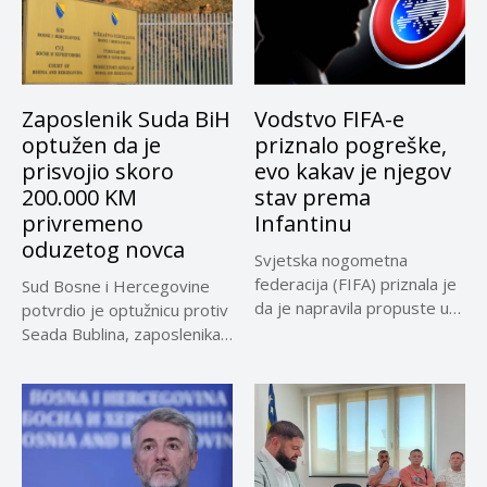
Zaposlenik Suda BiH
Vodstvo FIFA-e
optužen da je
priznalo pogreške,
prisvojio skoro
evo kakav je njegov
200.000 KM
stav prema
privremeno
Infantinu
oduzetog novca
Svjetska nogometna
federacija (FIFA) priznala je
Sud Bosne i Hercegovine
da je napravila propuste u
potvrdio je optužnicu protiv
vezi...
Seada Bublina, zaposlenika
Suda...