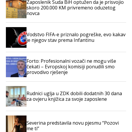
Zaposlenik Suda BiH optužen da je prisvojio
skoro 200.000 KM privremeno oduzetog
novca
Vodstvo FIFA-e priznalo pogreške, evo kakav
je njegov stav prema Infantinu
Forto: Profesionalni vozači ne mogu više
čekati – Evropskoj komisiji ponudili smo
provodivo rješenje
Rudnici uglja u ZDK dobili dodatnih 30 dana
za ovjeru knjižica za svoje zaposlene
Severina predstavila novu pjesmu “Pozovi
me ti”