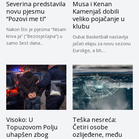
Severina predstavila
Musa i Kenan
novu pjesmu
Kamenjaš dobili
“Pozovi me ti”
veliko pojačanje u
klubu
Nakon što je pjesma “Nisam
kriva ja” (“Bezosjećajna”) u
Dubai Basketball nastavlja
samo šest dana...
jačati ekipu za novu sezonu
Eurolige, a bh.
reprezentativci...
Visoko: U
Teška nesreća:
Topuzovom Polju
Četiri osobe
uhapšen zbog
ozlijeđene, među