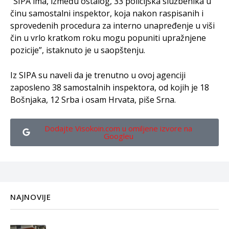
“SIPA ima, između ostalog, 33 policijska službenika u
činu samostalni inspektor, koja nakon raspisanih i
sprovedenih procedura za interno unapređenje u viši
čin u vrlo kratkom roku mogu popuniti upražnjene
pozicije”, istaknuto je u saopštenju.
Iz SIPA su naveli da je trenutno u ovoj agenciji
zaposleno 38 samostalnih inspektora, od kojih je 18
Bošnjaka, 12 Srba i osam Hrvata, piše Srna.
Dodajte Visokoin.com u omiljene izvore na
Googleu
NAJNOVIJE