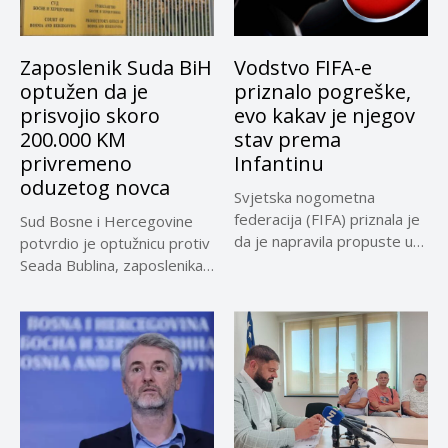
Zaposlenik Suda BiH
Vodstvo FIFA-e
optužen da je
priznalo pogreške,
prisvojio skoro
evo kakav je njegov
200.000 KM
stav prema
privremeno
Infantinu
oduzetog novca
Svjetska nogometna
federacija (FIFA) priznala je
Sud Bosne i Hercegovine
da je napravila propuste u
potvrdio je optužnicu protiv
vezi...
Seada Bublina, zaposlenika
Suda...