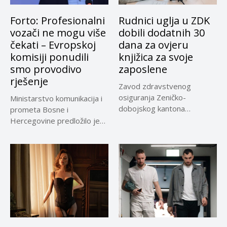
Forto: Profesionalni
Rudnici uglja u ZDK
vozači ne mogu više
dobili dodatnih 30
čekati – Evropskoj
dana za ovjeru
komisiji ponudili
knjižica za svoje
smo provodivo
zaposlene
rješenje
Zavod zdravstvenog
osiguranja Zeničko-
Ministarstvo komunikacija i
dobojskog kantona
prometa Bosne i
omogućio je dodatni rok od
Hercegovine predložilo je
30 dana...
Evropskoj komisiji
privremeno...