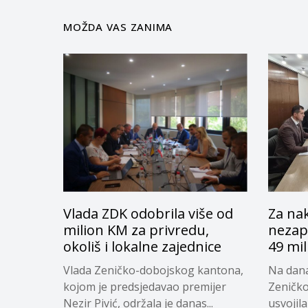
MOŽDA VAS ZANIMA
Vlada ZDK odobrila više od
Za na
milion KM za privredu,
nezap
okoliš i lokalne zajednice
49 mi
Vlada Zeničko-dobojskog kantona,
Na dana
kojom je predsjedavao premijer
Zeničk
Nezir Pivić, održala je danas...
usvojil