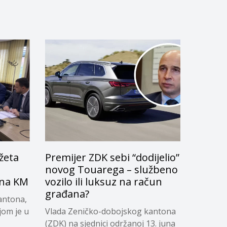
žeta
Premijer ZDK sebi “dodijelio”
novog Touarega – službeno
ona KM
vozilo ili luksuz na račun
građana?
antona,
jom je u
Vlada Zeničko-dobojskog kantona
(ZDK) na sjednici održanoj 13. juna