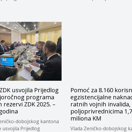
a...
ZDK usvojila Prijedlog
Pomoć za 8.160 korisn
joročnog programa
egzistencijalne naknad
 rezervi ZDK 2025. –
ratnih vojnih invalida,
 godina
poljoprivrednicima 1,
miliona KM
eničko-dobojskog kantona
 usvojila Prijedlog
Vlada Zeničko-dobojskog k