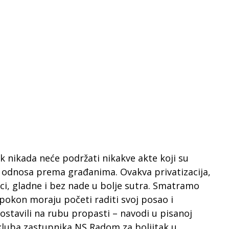
 nikada neće podržati nikakve akte koji su
 odnosa prema građanima. Ovakva privatizacija,
lici, gladne i bez nade u bolje sutra. Smatramo
apokon moraju početi raditi svoj posao i
 ostavili na rubu propasti – navodi u pisanoj
kluba zastupnika NS Radom za boljitak u