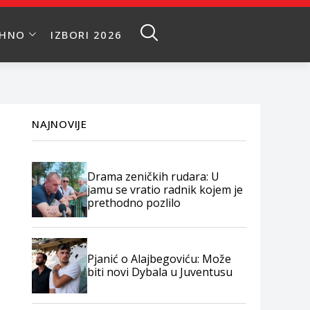
EHNO
IZBORI 2026
NAJNOVIJE
Drama zeničkih rudara: U
jamu se vratio radnik kojem je
prethodno pozlilo
Pjanić o Alajbegoviću: Može
biti novi Dybala u Juventusu