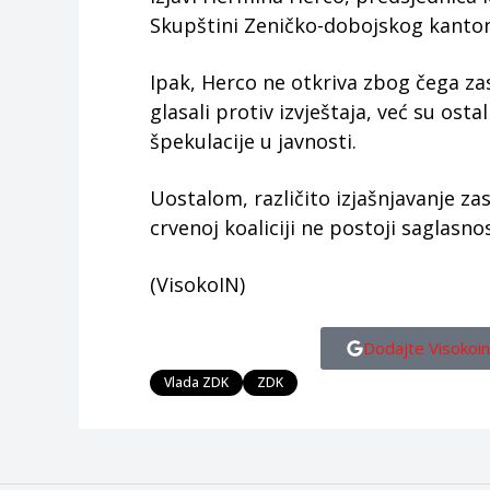
Skupštini Zeničko-dobojskog kanto
Ipak, Herco ne otkriva zbog čega zas
glasali protiv izvještaja, već su osta
špekulacije u javnosti.
Uostalom, različito izjašnjavanje za
crvenoj koaliciji ne postoji saglasno
(VisokoIN)
Dodajte Visokoin
Vlada ZDK
ZDK