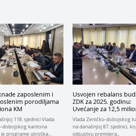
knade zaposlenim i
Usvojen rebalans bud
oslenim porodiljama
ZDK za 2025. godinu:
liona KM
Uvećanje za 12,5 mili
šnjoj 118. sjednici Vlada
Vlada Zeničko-dobojskog k
o-dobojskog kantona
na današnjoj 87. sjednici, ko
a je programe utroška
odsustvu premijera...