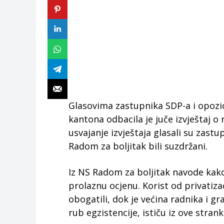
Glasovima zastupnika SDP-a i opozi
kantona odbacila je juče izvještaj o 
usvajanje izvještaja glasali su zast
Radom za boljitak bili suzdržani.
Iz NS Radom za boljitak navode kako i
prolaznu ocjenu. Korist od privatizac
obogatili, dok je većina radnika i g
rub egzistencije, ističu iz ove strank