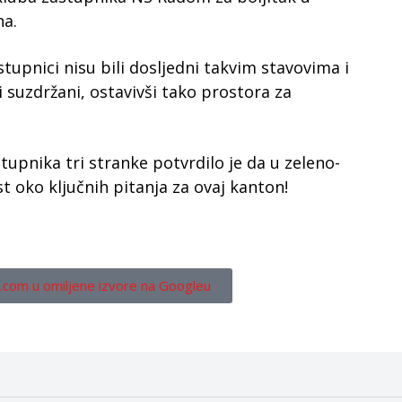
na.
tupnici nisu bili dosljedni takvim stavovima i
li suzdržani, ostavivši tako prostora za
stupnika tri stranke potvrdilo je da u zeleno-
st oko ključnih pitanja za ovaj kanton!
.com u omiljene izvore na Googleu