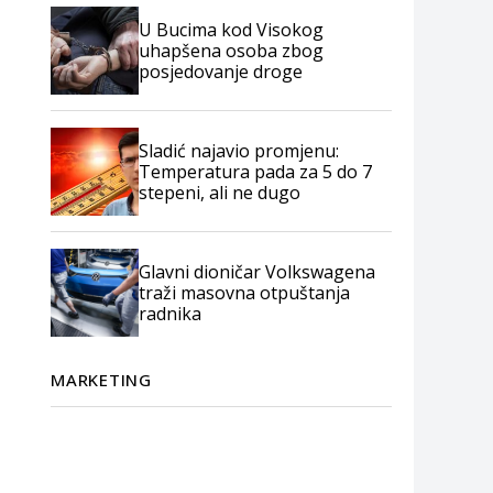
U Bucima kod Visokog
uhapšena osoba zbog
posjedovanje droge
Sladić najavio promjenu:
Temperatura pada za 5 do 7
stepeni, ali ne dugo
Glavni dioničar Volkswagena
traži masovna otpuštanja
radnika
MARKETING