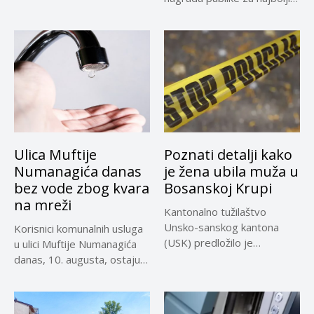
dugometražni...
Ulica Muftije
Poznati detalji kako
Numanagića danas
je žena ubila muža u
bez vode zbog kvara
Bosanskoj Krupi
na mreži
Kantonalno tužilaštvo
Unsko-sanskog kantona
Korisnici komunalnih usluga
(USK) predložilo je
u ulici Muftije Numanagića
Kantonalnom sudu u Bihaću
danas, 10. augusta, ostaju
određivanje...
bez...