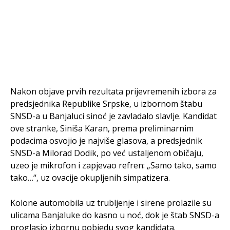
Nakon objave prvih rezultata prijevremenih izbora za
predsjednika Republike Srpske, u izbornom štabu
SNSD-a u Banjaluci sinoć je zavladalo slavlje. Kandidat
ove stranke, Siniša Karan, prema preliminarnim
podacima osvojio je najviše glasova, a predsjednik
SNSD-a Milorad Dodik, po već ustaljenom običaju,
uzeo je mikrofon i zapjevao refren: „Samo tako, samo
tako…“, uz ovacije okupljenih simpatizera.
Kolone automobila uz trubljenje i sirene prolazile su
ulicama Banjaluke do kasno u noć, dok je štab SNSD-a
proglasio izbornu pobjedu svog kandidata.