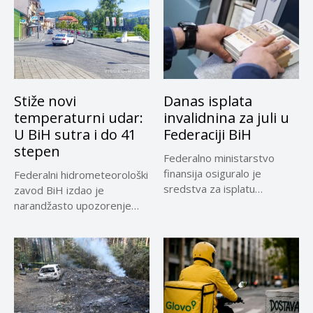
Stiže novi
Danas isplata
temperaturni udar:
invalidnina za juli u
U BiH sutra i do 41
Federaciji BiH
stepen
Federalno ministarstvo
finansija osiguralo je
Federalni hidrometeorološki
sredstva za isplatu
zavod BiH izdao je
invalidnina za ratne vojne...
narandžasto upozorenje
zbog visoke dnevne
temperature...