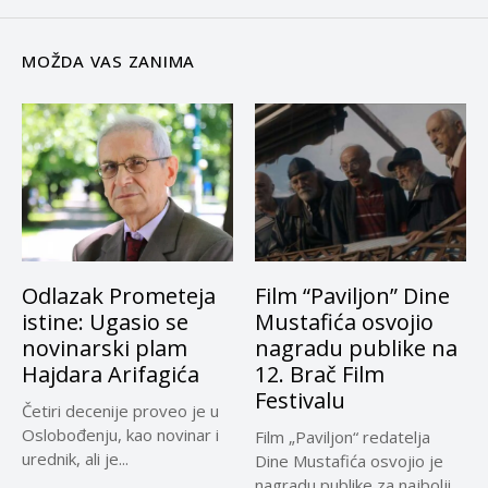
MOŽDA VAS ZANIMA
Odlazak Prometeja
Film “Paviljon” Dine
istine: Ugasio se
Mustafića osvojio
novinarski plam
nagradu publike na
Hajdara Arifagića
12. Brač Film
Festivalu
Četiri decenije proveo je u
Oslobođenju, kao novinar i
Film „Paviljon“ redatelja
urednik, ali je...
Dine Mustafića osvojio je
nagradu publike za najbolji