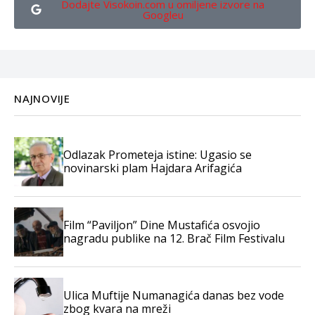
Dodajte Visokoin.com u omiljene izvore na
Googleu
NAJNOVIJE
Odlazak Prometeja istine: Ugasio se
novinarski plam Hajdara Arifagića
Film “Paviljon” Dine Mustafića osvojio
nagradu publike na 12. Brač Film Festivalu
Ulica Muftije Numanagića danas bez vode
zbog kvara na mreži