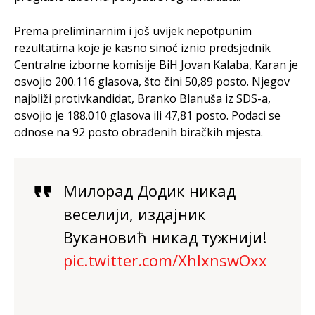
Prema preliminarnim i još uvijek nepotpunim
rezultatima koje je kasno sinoć iznio predsjednik
Centralne izborne komisije BiH Jovan Kalaba, Karan je
osvojio 200.116 glasova, što čini 50,89 posto. Njegov
najbliži protivkandidat, Branko Blanuša iz SDS-a,
osvojio je 188.010 glasova ili 47,81 posto. Podaci se
odnose na 92 posto obrađenih biračkih mjesta.
Милорад Додик никад
веселији, издајник
Вукановић никад тужнији!
pic.twitter.com/XhlxnswOxx