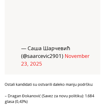
— Саша Шарчевић
(@saarcevic2901)
November
23, 2025
Ostali kandidati su ostvarili daleko manju podršku:
– Dragan Đokanović (Savez za novu politiku): 1.684
glasa (0,43%)