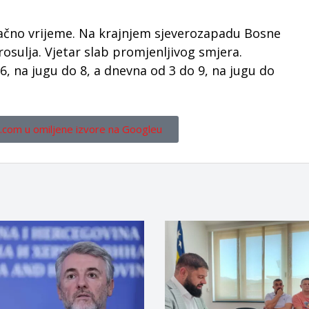
lačno vrijeme. Na krajnjem sjeverozapadu Bosne
osulja. Vjetar slab promjenljivog smjera.
6, na jugu do 8, a dnevna od 3 do 9, na jugu do
.com u omiljene izvore na Googleu