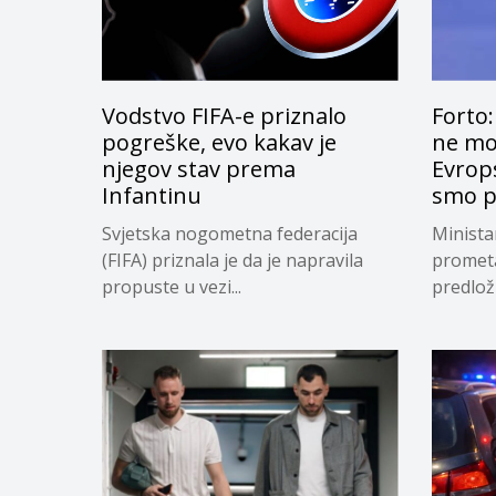
Vodstvo FIFA-e priznalo
Forto:
pogreške, evo kakav je
ne mog
njegov stav prema
Evrops
Infantinu
smo p
Svjetska nogometna federacija
Minista
(FIFA) priznala je da je napravila
prometa
propuste u vezi...
predloži
privrem