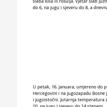
slaba kiša ili rosulja. Vjetar slab j
do 6, na jugu i sjeveru do 8, a dnevn
U petak, 16. januara, umjereno do 
Hercegovini i na jugozapadu Bosne je
i jugoistočni. Jutarnja temperatura 
10, na jugu i sjeveru do 14 stepeni.