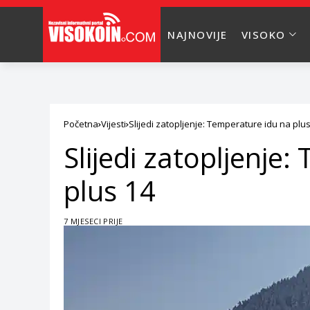
NAJNOVIJE
VISOKO
Početna
Vijesti
Slijedi zatopljenje: Temperature idu na plu
Slijedi zatopljenje
plus 14
7 MJESECI PRIJE