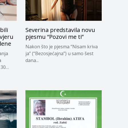
bili
Severina predstavila novu
vjeru
pjesmu “Pozovi me ti”
slene
Nakon što je pjesma “Nisam kriva
anja
ja” (“Bezosjećajna”) u samo šest
a
dana...
 30