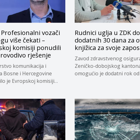
 Profesionalni vozači
Rudnici uglja u ZDK do
u više čekati –
dodatnih 30 dana za o
koj komisiji ponudili
knjižica za svoje zapo
rovodivo rješenje
Zavod zdravstvenog osigur
rstvo komunikacija i
Zeničko-dobojskog kanton
 Bosne i Hercegovine
omogućio je dodatni rok od
lo je Evropskoj komisiji
dana...
eno...