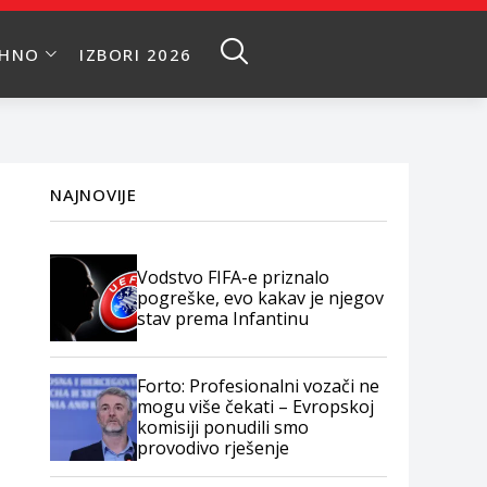
EHNO
IZBORI 2026
NAJNOVIJE
Vodstvo FIFA-e priznalo
pogreške, evo kakav je njegov
stav prema Infantinu
Forto: Profesionalni vozači ne
mogu više čekati – Evropskoj
komisiji ponudili smo
provodivo rješenje