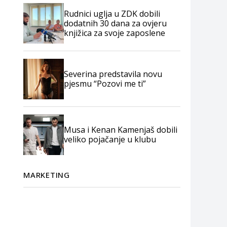
Rudnici uglja u ZDK dobili
dodatnih 30 dana za ovjeru
knjižica za svoje zaposlene
Severina predstavila novu
pjesmu “Pozovi me ti”
Musa i Kenan Kamenjaš dobili
veliko pojačanje u klubu
MARKETING