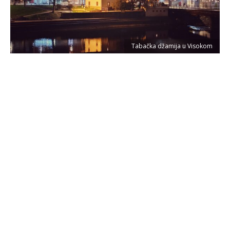
Tabačka džamija u Visokom