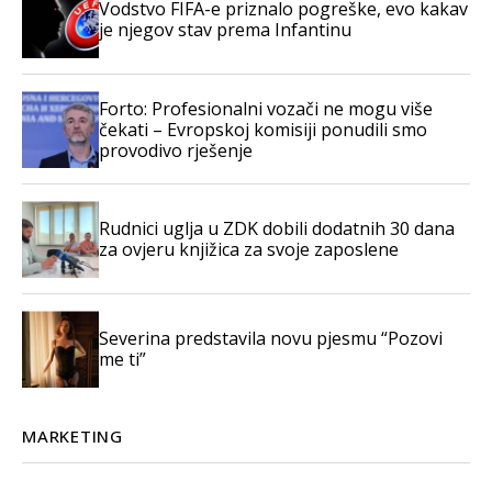
Vodstvo FIFA-e priznalo pogreške, evo kakav
je njegov stav prema Infantinu
Forto: Profesionalni vozači ne mogu više
čekati – Evropskoj komisiji ponudili smo
provodivo rješenje
Rudnici uglja u ZDK dobili dodatnih 30 dana
za ovjeru knjižica za svoje zaposlene
Severina predstavila novu pjesmu “Pozovi
me ti”
MARKETING