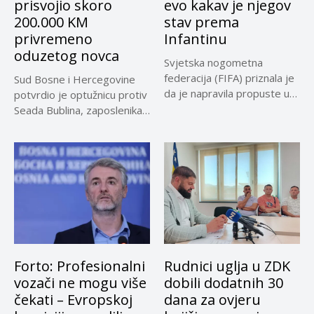
prisvojio skoro
evo kakav je njegov
200.000 KM
stav prema
privremeno
Infantinu
oduzetog novca
Svjetska nogometna
federacija (FIFA) priznala je
Sud Bosne i Hercegovine
da je napravila propuste u
potvrdio je optužnicu protiv
vezi...
Seada Bublina, zaposlenika
Suda...
Forto: Profesionalni
Rudnici uglja u ZDK
vozači ne mogu više
dobili dodatnih 30
čekati – Evropskoj
dana za ovjeru