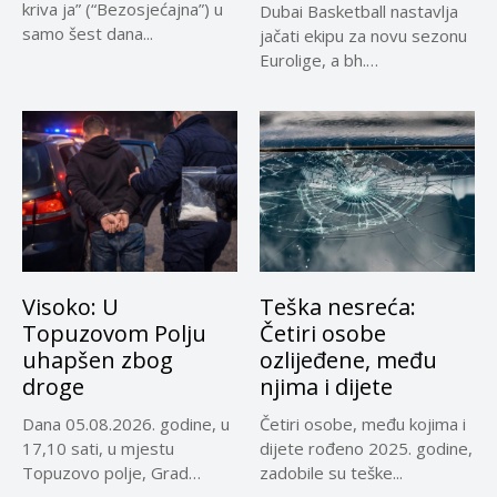
kriva ja” (“Bezosjećajna”) u
Dubai Basketball nastavlja
samo šest dana...
jačati ekipu za novu sezonu
Eurolige, a bh.
reprezentativci...
Visoko: U
Teška nesreća:
Topuzovom Polju
Četiri osobe
uhapšen zbog
ozlijeđene, među
droge
njima i dijete
Dana 05.08.2026. godine, u
Četiri osobe, među kojima i
17,10 sati, u mjestu
dijete rođeno 2025. godine,
Topuzovo polje, Grad
zadobile su teške...