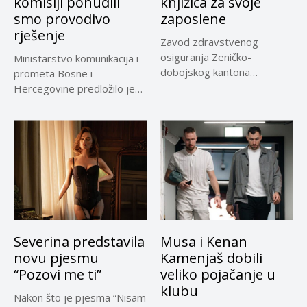
komisiji ponudili
knjižica za svoje
smo provodivo
zaposlene
rješenje
Zavod zdravstvenog
osiguranja Zeničko-
Ministarstvo komunikacija i
dobojskog kantona
prometa Bosne i
omogućio je dodatni rok od
Hercegovine predložilo je
30 dana...
Evropskoj komisiji
privremeno...
Severina predstavila
Musa i Kenan
novu pjesmu
Kamenjaš dobili
“Pozovi me ti”
veliko pojačanje u
klubu
Nakon što je pjesma “Nisam