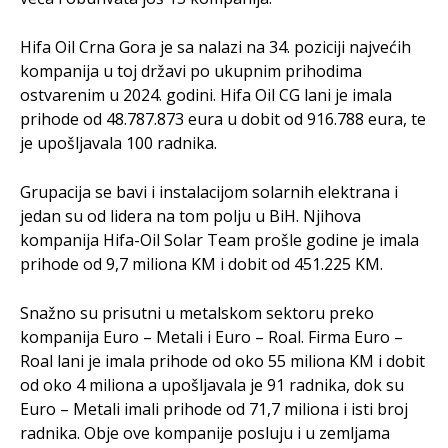
Hifa Oil Crna Gora je sa nalazi na 34. poziciji najvećih
kompanija u toj državi po ukupnim prihodima
ostvarenim u 2024. godini. Hifa Oil CG lani je imala
prihode od 48.787.873 eura u dobit od 916.788 eura, te
je upošljavala 100 radnika.
Grupacija se bavi i instalacijom solarnih elektrana i
jedan su od lidera na tom polju u BiH. Njihova
kompanija Hifa-Oil Solar Team prošle godine je imala
prihode od 9,7 miliona KM i dobit od 451.225 KM.
Snažno su prisutni u metalskom sektoru preko
kompanija Euro – Metali i Euro – Roal. Firma Euro –
Roal lani je imala prihode od oko 55 miliona KM i dobit
od oko 4 miliona a upošljavala je 91 radnika, dok su
Euro – Metali imali prihode od 71,7 miliona i isti broj
radnika. Obje ove kompanije posluju i u zemljama