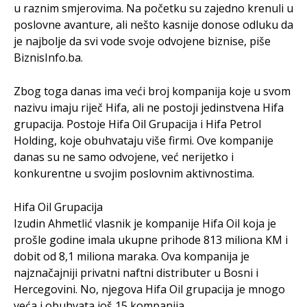
u raznim smjerovima. Na početku su zajedno krenuli u
poslovne avanture, ali nešto kasnije donose odluku da
je najbolje da svi vode svoje odvojene biznise, piše
BiznisInfo.ba.
Zbog toga danas ima veći broj kompanija koje u svom
nazivu imaju riječ Hifa, ali ne postoji jedinstvena Hifa
grupacija. Postoje Hifa Oil Grupacija i Hifa Petrol
Holding, koje obuhvataju više firmi. Ove kompanije
danas su ne samo odvojene, već nerijetko i
konkurentne u svojim poslovnim aktivnostima.
Hifa Oil Grupacija
Izudin Ahmetlić vlasnik je kompanije Hifa Oil koja je
prošle godine imala ukupne prihode 813 miliona KM i
dobit od 8,1 miliona maraka. Ova kompanija je
najznačajniji privatni naftni distributer u Bosni i
Hercegovini. No, njegova Hifa Oil grupacija je mnogo
veća i obuhvata još 15 kompanija.