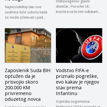
Volkswagenov glavni
dioničar, Porsche SE,
Najnestabilniji dan ove
insistira na brzim odlukama
sedmice biće subota kada
u sporu oko...
se može očekivati i pad...
Zaposlenik Suda BiH
Vodstvo FIFA-e
optužen da je
priznalo pogreške,
prisvojio skoro
evo kakav je njegov
200.000 KM
stav prema
privremeno
Infantinu
oduzetog novca
Svjetska nogometna
federacija (FIFA) priznala je