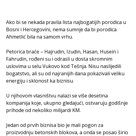
Ako bi se nekada pravila lista najbogatijih porodica u
Bosni i Hercegovini, nema sumnje da bi porodica
Ahmetlić bila na samom vrhu.
Petorica braće – Hajrudin, Izudin, Hasan, Husein i
Fahrudin, rođeni su i odrasli u dosta skromnim
uslovima u selu Vukovo kod Tešnja. Nisu naslijedili
bogatstvo, ali su od najranijih dana pokazivali veliku
energiju i sklonost ka biznisu.
U njihovom vlasništvu nalazi se više desetina
kompanija koje, ukupno gledajući, ostvaruju godišnje
prihode od nekoliko milijardi KM.
Jedan od prvih biznisa bio je mali pogon za
proizvodnju betonskih blokova, a onda se posao širio