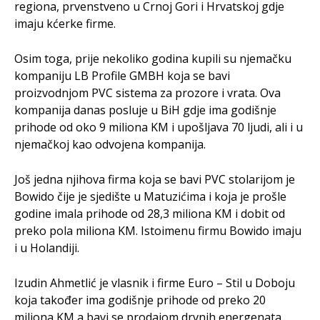
regiona, prvenstveno u Crnoj Gori i Hrvatskoj gdje
imaju kćerke firme.
Osim toga, prije nekoliko godina kupili su njemačku
kompaniju LB Profile GMBH koja se bavi
proizvodnjom PVC sistema za prozore i vrata. Ova
kompanija danas posluje u BiH gdje ima godišnje
prihode od oko 9 miliona KM i upošljava 70 ljudi, ali i u
njemačkoj kao odvojena kompanija.
Još jedna njihova firma koja se bavi PVC stolarijom je
Bowido čije je sjedište u Matuzićima i koja je prošle
godine imala prihode od 28,3 miliona KM i dobit od
preko pola miliona KM. Istoimenu firmu Bowido imaju
i u Holandiji.
Izudin Ahmetlić je vlasnik i firme Euro – Stil u Doboju
koja također ima godišnje prihode od preko 20
miliona KM a bavi se prodajom drvnih energenata,