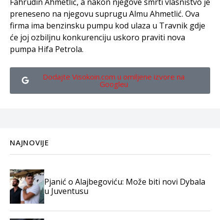
Fahrudin Ahmetlić, a nakon njegove smrti vlasništvo je
preneseno na njegovu suprugu Almu Ahmetlić. Ova
firma ima benzinsku pumpu kod ulaza u Travnik gdje
će joj ozbiljnu konkurenciju uskoro praviti nova
pumpa Hifa Petrola.
Dodajte Visokoin.com u omiljene izvore na
Googleu
NAJNOVIJE
Pjanić o Alajbegoviću: Može biti novi Dybala
u Juventusu