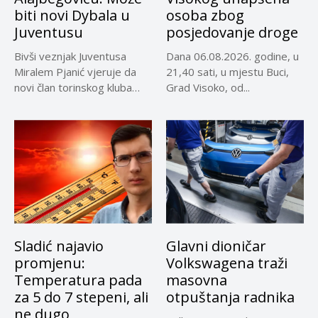
biti novi Dybala u
osoba zbog
Juventusu
posjedovanje droge
Bivši veznjak Juventusa
Dana 06.08.2026. godine, u
Miralem Pjanić vjeruje da
21,40 sati, u mjestu Buci,
novi član torinskog kluba
Grad Visoko, od...
Kerim...
Sladić najavio
Glavni dioničar
promjenu:
Volkswagena traži
Temperatura pada
masovna
za 5 do 7 stepeni, ali
otpuštanja radnika
ne dugo