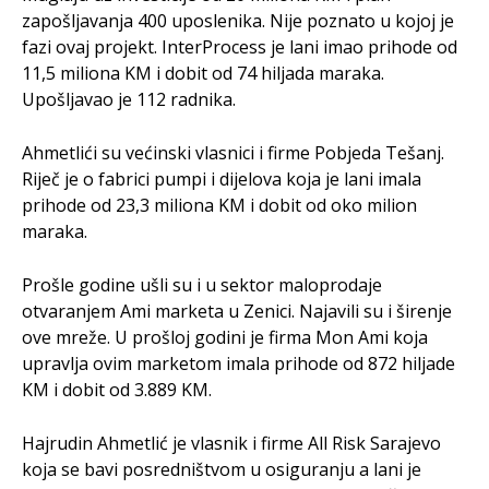
zapošljavanja 400 uposlenika. Nije poznato u kojoj je
fazi ovaj projekt. InterProcess je lani imao prihode od
11,5 miliona KM i dobit od 74 hiljada maraka.
Upošljavao je 112 radnika.
Ahmetlići su većinski vlasnici i firme Pobjeda Tešanj.
Riječ je o fabrici pumpi i dijelova koja je lani imala
prihode od 23,3 miliona KM i dobit od oko milion
maraka.
Prošle godine ušli su i u sektor maloprodaje
otvaranjem Ami marketa u Zenici. Najavili su i širenje
ove mreže. U prošloj godini je firma Mon Ami koja
upravlja ovim marketom imala prihode od 872 hiljade
KM i dobit od 3.889 KM.
Hajrudin Ahmetlić je vlasnik i firme All Risk Sarajevo
koja se bavi posredništvom u osiguranju a lani je