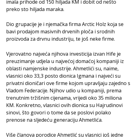
imala prihode od 150 hiljada KM i dobit od nešto
preko sto hiljada maraka.
Dio grupacije je i njemačka firma Arctic Holz koja se
bavi prodajom masivnih drvenih ploča i srodnih
proizvoda za drvnu industriju, te još neke firme.
Vjerovatno najveća njihova investicija izvan Hife je
preuzimanje udjela u najvećoj domaćoj kompaniji iz
oblasti namjenske industrije. Ahmetlići su, naime,
vlasnici oko 33,3 posto dionica Igmana i najveći su
privatni dioničari ove firme kojom upravljaju zajedno s
Vladom Federacije. Njihov udio u kompaniji, prema
trenutnim tržišnim cijenama, vrijedi oko 35 miliona
KM. Konkretno, vlasnici ovih dionica su Hajrudinovi
sinovi, što govori o tome da se poslovi polako
prenose na sljedeću generaciju Ahmetlića.
Više članova porodice Ahmetlić su vlasnici još jedne