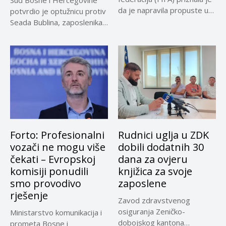
Sud Bosne i Hercegovine
da je napravila propuste u
potvrdio je optužnicu protiv
vezi...
Seada Bublina, zaposlenika
Suda...
Forto: Profesionalni
Rudnici uglja u ZDK
vozači ne mogu više
dobili dodatnih 30
čekati – Evropskoj
dana za ovjeru
komisiji ponudili
knjižica za svoje
smo provodivo
zaposlene
rješenje
Zavod zdravstvenog
osiguranja Zeničko-
Ministarstvo komunikacija i
dobojskog kantona
prometa Bosne i