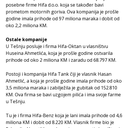
posebne firme Hifa d.o.o. koja se također bavi
prometom motornih goriva. Ova kompanija je prošle
godine imala prihode od 97 miliona maraka i dobit od
oko 2,2 miliona KM.
Ostale kompanije
U Tešnju posluje i firma Hifa-Oktan u vlasništvu
Huseina Ahmetlića, koja je prošle godine ostvarila
prihode od oko 2 miliona KM i zaradu od 68.797 KM.
Postoji i kompanija Hifa Tank čiji je vlasnik Hasan
Ahmetlić, a koja je prošle godine imala prihode od oko
3,5 miliona maraka i zabilježila je gubitak od 152.810
KM. Ova firma se bavi uzgojem pilića i ima svoje farme
u Tešnju.
Tu je i firma Hifa-Benz koja je lani imala prihode od 4,6
miliona KM i dobit od 8.220 KM. Vlasnik firme bio je