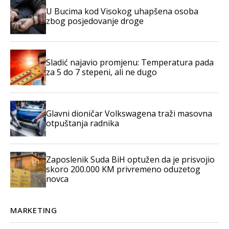
U Bucima kod Visokog uhapšena osoba
zbog posjedovanje droge
Sladić najavio promjenu: Temperatura pada
za 5 do 7 stepeni, ali ne dugo
Glavni dioničar Volkswagena traži masovna
otpuštanja radnika
Zaposlenik Suda BiH optužen da je prisvojio
skoro 200.000 KM privremeno oduzetog
novca
MARKETING