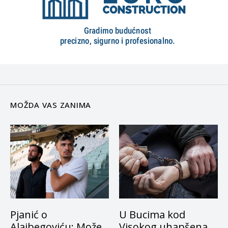
MOŽDA VAS ZANIMA
Pjanić o
U Bucima kod
Alajbegoviću: Može
Visokog uhapšena