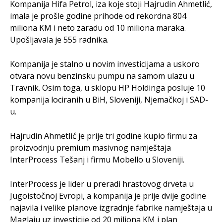
Kompanija Hifa Petrol, iza koje stoji Hajrudin Ahmetlić,
imala je prošle godine prihode od rekordna 804
miliona KM i neto zaradu od 10 miliona maraka.
Upošljavala je 555 radnika.
Kompanija je stalno u novim investicijama a uskoro
otvara novu benzinsku pumpu na samom ulazu u
Travnik. Osim toga, u sklopu HP Holdinga posluje 10
kompanija lociranih u BiH, Sloveniji, Njemačkoj i SAD-
u.
Hajrudin Ahmetlić je prije tri godine kupio firmu za
proizvodnju premium masivnog namještaja
InterProcess Tešanj i firmu Mobello u Sloveniji.
InterProcess je lider u preradi hrastovog drveta u
Jugoistočnoj Evropi, a kompanija je prije dvije godine
najavila i velike planove izgradnje fabrike namještaja u
Maglaju uz investicije od 20 miliona KM i plan