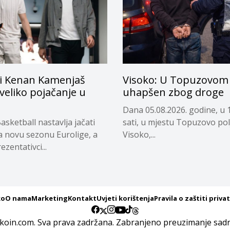
i Kenan Kamenjaš
Visoko: U Topuzovom 
 veliko pojačanje u
uhapšen zbog droge
Dana 05.08.2026. godine, u 
asketball nastavlja jačati
sati, u mjestu Topuzovo pol
a novu sezonu Eurolige, a
Visoko,...
ezentativci...
ko
O nama
Marketing
Kontakt
Uvjeti korištenja
Pravila o zaštiti priva
koin.com. Sva prava zadržana. Zabranjeno preuzimanje sadrž