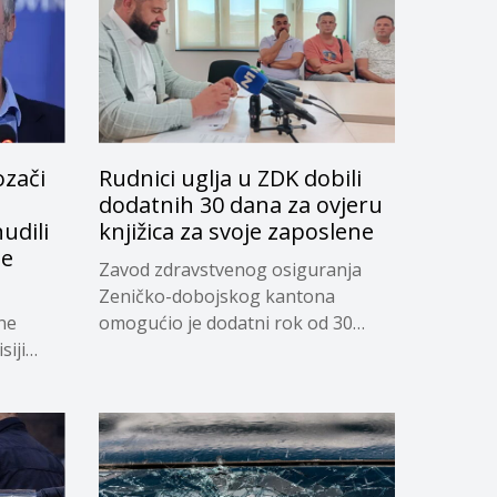
ozači
Rudnici uglja u ZDK dobili
dodatnih 30 dana za ovjeru
udili
knjižica za svoje zaposlene
je
Zavod zdravstvenog osiguranja
Zeničko-dobojskog kantona
ne
omogućio je dodatni rok od 30
siji
dana...