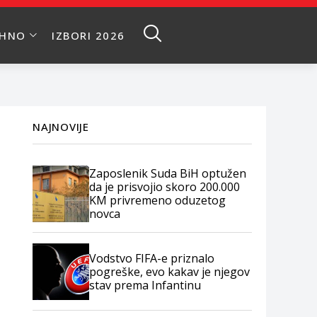
EHNO
IZBORI 2026
NAJNOVIJE
Zaposlenik Suda BiH optužen
da je prisvojio skoro 200.000
KM privremeno oduzetog
novca
Vodstvo FIFA-e priznalo
pogreške, evo kakav je njegov
stav prema Infantinu