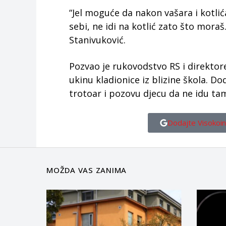
“Jel moguće da nakon vašara i kotlić
sebi, ne idi na kotlić zato što moraš
Stanivuković.
Pozvao je rukovodstvo RS i direktor
ukinu kladionice iz blizine škola. Do
trotoar i pozovu djecu da ne idu ta
Dodajte Visokoin
MOŽDA VAS ZANIMA