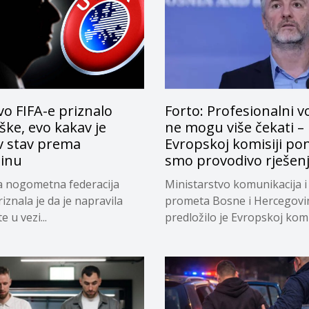
o FIFA-e priznalo
Forto: Profesionalni v
ke, evo kakav je
ne mogu više čekati –
v stav prema
Evropskoj komisiji pon
tinu
smo provodivo rješen
a nogometna federacija
Ministarstvo komunikacija i
riznala je da je napravila
prometa Bosne i Hercegovi
 u vezi...
predložilo je Evropskoj komi
privremeno...