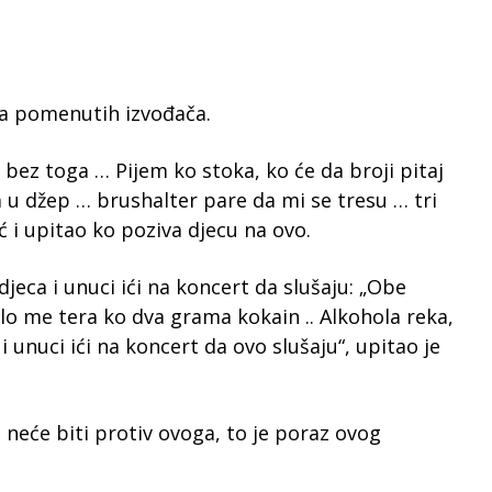
ma pomenutih izvođača.
 bez toga … Pijem ko stoka, ko će da broji pitaj
u džep … brushalter pare da mi se tresu … tri
ić i upitao ko poziva djecu na ovo.
 djeca i unuci ići na koncert da slušaju: „Obe
o me tera ko dva grama kokain .. Alkohola reka,
 i unuci ići na koncert da ovo slušaju“, upitao je
ji neće biti protiv ovoga, to je poraz ovog