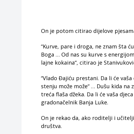
On je potom citirao dijelove pjesa
“Kurve, pare i droga, ne znam šta ću
Boga … Od nas su kurve s energijom 
lajne kokaina“, citirao je Stanivukov
“Vlado Đajiću prestani. Da li će vaša
stenju može može“ … Dušu kida na zl
treća flaša džeka. Da li će vaša djeca
gradonačelnik Banja Luke.
On je rekao da, ako roditelji i učitel
društva.