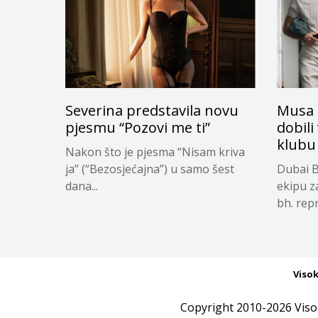
Severina predstavila novu
Musa 
pjesmu “Pozovi me ti”
dobili
klubu
Nakon što je pjesma “Nisam kriva
ja” (“Bezosjećajna”) u samo šest
Dubai B
dana...
ekipu z
bh. repr
Viso
Copyright 2010-2026 Viso