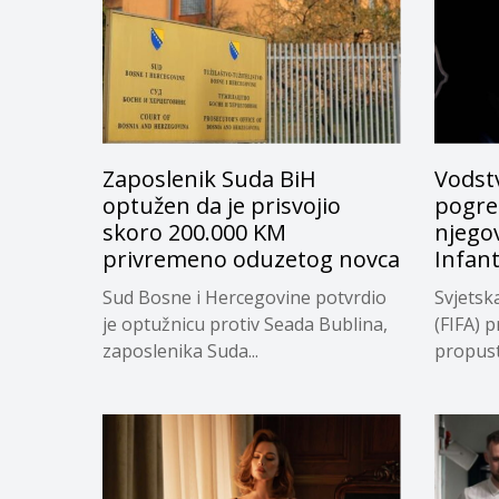
Zaposlenik Suda BiH
Vodstv
optužen da je prisvojio
pogreš
skoro 200.000 KM
njego
privremeno oduzetog novca
Infan
Sud Bosne i Hercegovine potvrdio
Svjetsk
je optužnicu protiv Seada Bublina,
(FIFA) p
zaposlenika Suda...
propuste