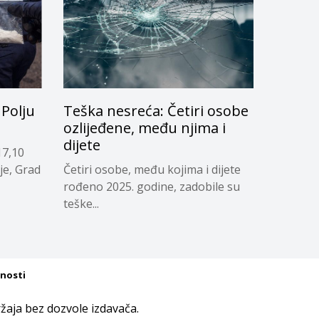
Polju
Teška nesreća: Četiri osobe
ozlijeđene, među njima i
dijete
17,10
je, Grad
Četiri osobe, među kojima i dijete
rođeno 2025. godine, zadobile su
teške...
tnosti
aja bez dozvole izdavača.