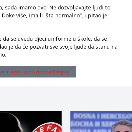
a, sada imamo ovo. Ne dozvoljavajte ljudi to
. Doke više, ima li išta normalno“, upitao je
e da se uvedu djeci uniforme u škole, da se
dao je da će pozvati sve svoje ljude da stanu na
mo.
.com u omiljene izvore na Googleu