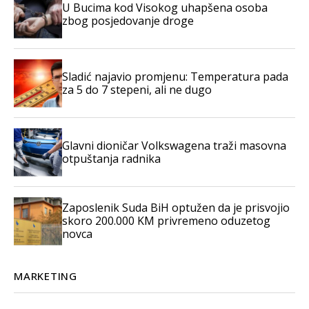
U Bucima kod Visokog uhapšena osoba
zbog posjedovanje droge
Sladić najavio promjenu: Temperatura pada
za 5 do 7 stepeni, ali ne dugo
Glavni dioničar Volkswagena traži masovna
otpuštanja radnika
Zaposlenik Suda BiH optužen da je prisvojio
skoro 200.000 KM privremeno oduzetog
novca
MARKETING