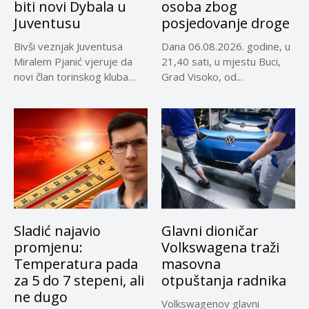
biti novi Dybala u
osoba zbog
Juventusu
posjedovanje droge
Bivši veznjak Juventusa
Dana 06.08.2026. godine, u
Miralem Pjanić vjeruje da
21,40 sati, u mjestu Buci,
novi član torinskog kluba
Grad Visoko, od...
Kerim...
Sladić najavio
Glavni dioničar
promjenu:
Volkswagena traži
Temperatura pada
masovna
za 5 do 7 stepeni, ali
otpuštanja radnika
ne dugo
Volkswagenov glavni