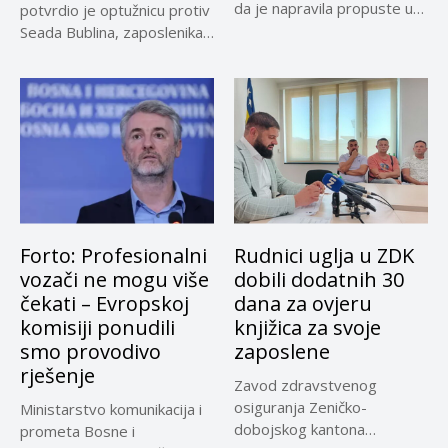
da je napravila propuste u
potvrdio je optužnicu protiv
vezi...
Seada Bublina, zaposlenika
Suda...
Forto: Profesionalni
Rudnici uglja u ZDK
vozači ne mogu više
dobili dodatnih 30
čekati – Evropskoj
dana za ovjeru
komisiji ponudili
knjižica za svoje
smo provodivo
zaposlene
rješenje
Zavod zdravstvenog
osiguranja Zeničko-
Ministarstvo komunikacija i
dobojskog kantona
prometa Bosne i