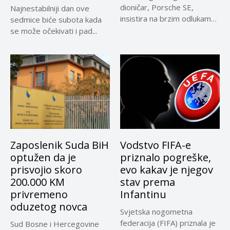
dioničar, Porsche SE,
Najnestabilniji dan ove
insistira na brzim odlukama
sedmice biće subota kada
u sporu oko...
se može očekivati i pad...
Zaposlenik Suda BiH
Vodstvo FIFA-e
optužen da je
priznalo pogreške,
prisvojio skoro
evo kakav je njegov
200.000 KM
stav prema
privremeno
Infantinu
oduzetog novca
Svjetska nogometna
federacija (FIFA) priznala je
Sud Bosne i Hercegovine