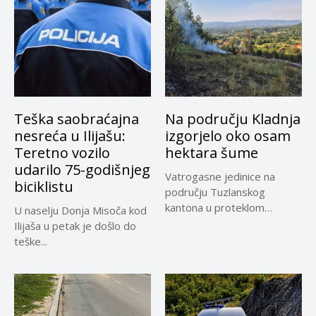
Teška saobraćajna
Na području Kladnja
nesreća u Ilijašu:
izgorjelo oko osam
Teretno vozilo
hektara šume
udarilo 75-godišnjeg
Vatrogasne jedinice na
biciklistu
području Tuzlanskog
kantona u proteklom
U naselju Donja Misoča kod
periodu imale su više...
Ilijaša u petak je došlo do
teške...