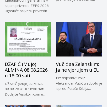
Međunarodni generalni BH
Rosariju...
sajam privrede ZEPS 2026
ugostiće najveću privrednu
delegaciju iz...
DŽAFIĆ (Mujo)
Vučić sa Zelenskim:
ALMINA 08.08.2026.
Ja ne vjerujem u EU
u 18:00 sati
Predsjednik Srbije
Aleksandar Vučić u subotu je
DŽAFIĆ (Mujo) ALMINA
ispred Palače Srbija
08.08.2026. u 18:00 sati
dočekao predsjednika...
Dodajte Visokoin.com u
omiljene izvore...