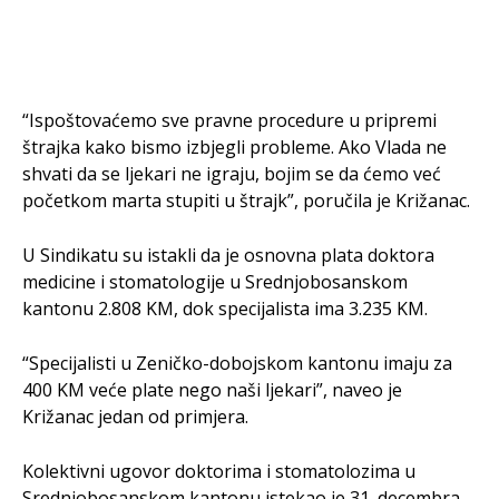
“Ispoštovaćemo sve pravne procedure u pripremi
štrajka kako bismo izbjegli probleme. Ako Vlada ne
shvati da se ljekari ne igraju, bojim se da ćemo već
početkom marta stupiti u štrajk”, poručila je Križanac.
U Sindikatu su istakli da je osnovna plata doktora
medicine i stomatologije u Srednjobosanskom
kantonu 2.808 KM, dok specijalista ima 3.235 KM.
“Specijalisti u Zeničko-dobojskom kantonu imaju za
400 KM veće plate nego naši ljekari”, naveo je
Križanac jedan od primjera.
Kolektivni ugovor doktorima i stomatolozima u
Srednjobosanskom kantonu istekao je 31. decembra