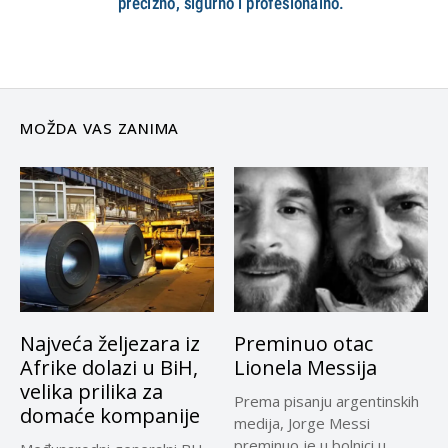
MOŽDA VAS ZANIMA
Najveća željezara iz
Preminuo otac
Afrike dolazi u BiH,
Lionela Messija
velika prilika za
Prema pisanju argentinskih
domaće kompanije
medija, Jorge Messi
preminuo je u bolnici u