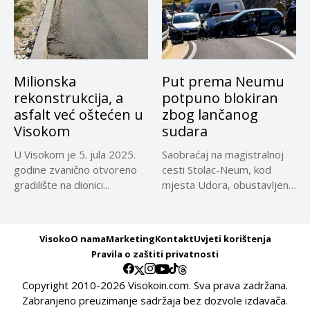
Milionska
Put prema Neumu
rekonstrukcija, a
potpuno blokiran
asfalt već oštećen u
zbog lančanog
Visokom
sudara
U Visokom je 5. jula 2025.
Saobraćaj na magistralnoj
godine zvanično otvoreno
cesti Stolac-Neum, kod
gradilište na dionici...
mjesta Udora, obustavljen
zbog nezgode, saopćeno...
Visoko
O nama
Marketing
Kontakt
Uvjeti korištenja
Pravila o zaštiti privatnosti
Copyright 2010-2026 Visokoin.com. Sva prava zadržana.
Zabranjeno preuzimanje sadržaja bez dozvole izdavača.