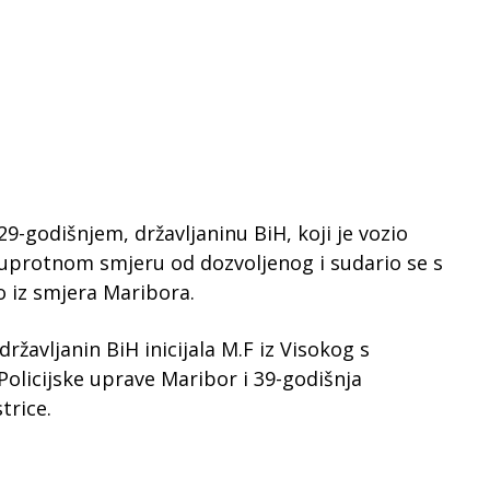
29-godišnjem, državljaninu BiH, koji je vozio
protnom smjeru od dozvoljenog i sudario se s
o iz smjera Maribora.
ržavljanin BiH inicijala M.F iz Visokog s
olicijske uprave Maribor i 39-godišnja
trice.