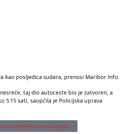
ila kao posljedica sudara, prenosi Maribor Info.
nesreće, taj dio autoceste bio je zatvoren, a
 5:15 sati, saopćila je Policijska uprava
.com u omiljene izvore na Googleu