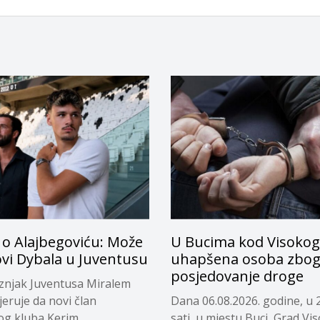
 o Alajbegoviću: Može
U Bucima kod Visokog
ovi Dybala u Juventusu
uhapšena osoba zbo
posjedovanje droge
eznjak Juventusa Miralem
jeruje da novi član
Dana 06.08.2026. godine, u 
og kluba Kerim...
sati, u mjestu Buci, Grad Vi