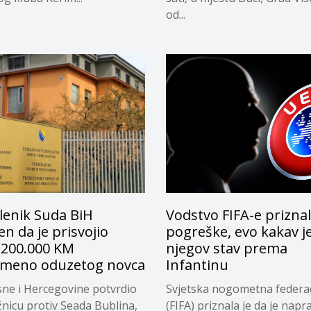
od...
lenik Suda BiH
Vodstvo FIFA-e prizna
n da je prisvojio
pogreške, evo kakav j
 200.000 KM
njegov stav prema
emeno oduzetog novca
Infantinu
ne i Hercegovine potvrdio
Svjetska nogometna federac
žnicu protiv Seada Bublina,
(FIFA) priznala je da je napra