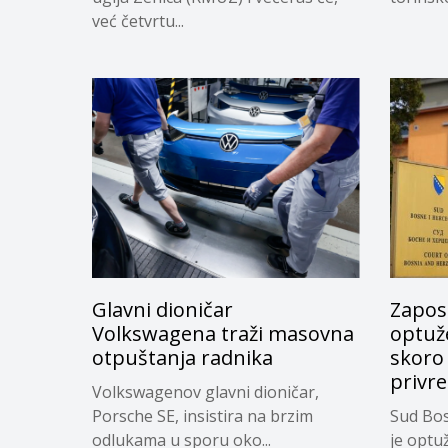
već četvrtu...
Glavni dioničar
Zapos
Volkswagena traži masovna
optuže
otpuštanja radnika
skoro
privr
Volkswagenov glavni dioničar,
Porsche SE, insistira na brzim
Sud Bos
odlukama u sporu oko...
je optu