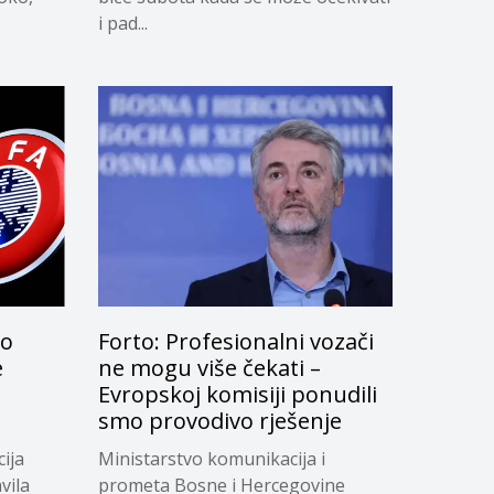
i pad...
lo
Forto: Profesionalni vozači
e
ne mogu više čekati –
Evropskoj komisiji ponudili
smo provodivo rješenje
ija
Ministarstvo komunikacija i
vila
prometa Bosne i Hercegovine