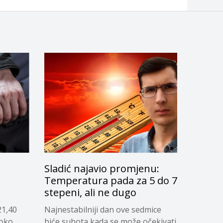
Sladić najavio promjenu:
g
Temperatura pada za 5 do 7
stepeni, ali ne dugo
21,40
Najnestabilniji dan ove sedmice
soko,
biće subota kada se može očekivati