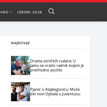
EHNO
IZBORI 2026
NAJNOVIJE
Drama zeničkih rudara: U
jamu se vratio radnik kojem je
prethodno pozlilo
Pjanić o Alajbegoviću: Može
biti novi Dybala u Juventusu