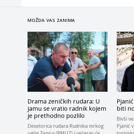
MOŽDA VAS ZANIMA
Drama zeničkih rudara: U
Pjanić
jamu se vratio radnik kojem
biti n
je prethodno pozlilo
Bivši v
Desetorica rudara Rudnika mrkog
Pjanić v
uglja Zenica (RMUZ) i večeras će,
torinsk