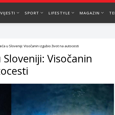
VIJESTI
SPORT
LIFESTYLE
MAGAZIN
T
ća u Sloveniji: Visočanin izgubio život na autocesti
 Sloveniji: Visočanin
tocesti