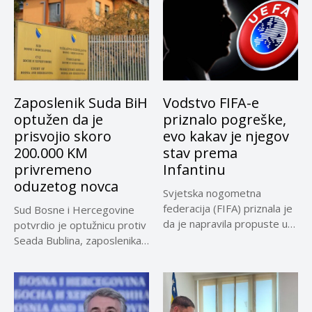
Zaposlenik Suda BiH
Vodstvo FIFA-e
optužen da je
priznalo pogreške,
prisvojio skoro
evo kakav je njegov
200.000 KM
stav prema
privremeno
Infantinu
oduzetog novca
Svjetska nogometna
federacija (FIFA) priznala je
Sud Bosne i Hercegovine
da je napravila propuste u
potvrdio je optužnicu protiv
vezi...
Seada Bublina, zaposlenika
Suda...