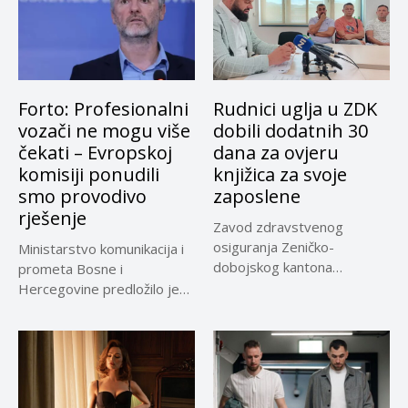
Forto: Profesionalni
Rudnici uglja u ZDK
vozači ne mogu više
dobili dodatnih 30
čekati – Evropskoj
dana za ovjeru
komisiji ponudili
knjižica za svoje
smo provodivo
zaposlene
rješenje
Zavod zdravstvenog
osiguranja Zeničko-
Ministarstvo komunikacija i
dobojskog kantona
prometa Bosne i
omogućio je dodatni rok od
Hercegovine predložilo je
30 dana...
Evropskoj komisiji
privremeno...