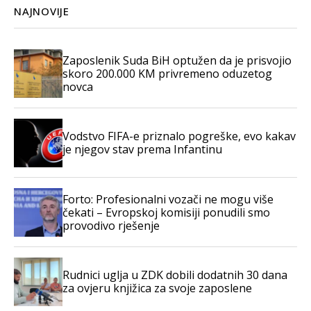
NAJNOVIJE
Zaposlenik Suda BiH optužen da je prisvojio
skoro 200.000 KM privremeno oduzetog
novca
Vodstvo FIFA-e priznalo pogreške, evo kakav
je njegov stav prema Infantinu
Forto: Profesionalni vozači ne mogu više
čekati – Evropskoj komisiji ponudili smo
provodivo rješenje
Rudnici uglja u ZDK dobili dodatnih 30 dana
za ovjeru knjižica za svoje zaposlene