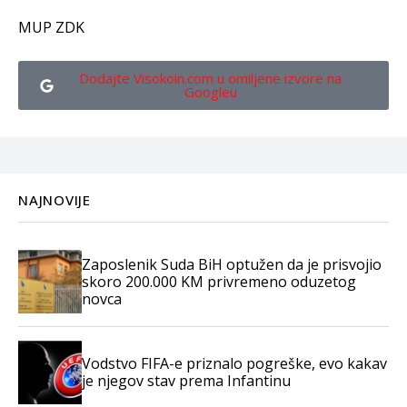
MUP ZDK
Dodajte Visokoin.com u omiljene izvore na
Googleu
NAJNOVIJE
Zaposlenik Suda BiH optužen da je prisvojio
skoro 200.000 KM privremeno oduzetog
novca
Vodstvo FIFA-e priznalo pogreške, evo kakav
je njegov stav prema Infantinu