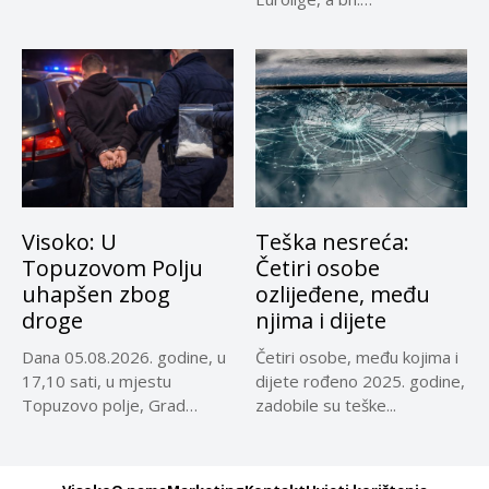
reprezentativci...
Visoko: U
Teška nesreća:
Topuzovom Polju
Četiri osobe
uhapšen zbog
ozlijeđene, među
droge
njima i dijete
Dana 05.08.2026. godine, u
Četiri osobe, među kojima i
17,10 sati, u mjestu
dijete rođeno 2025. godine,
Topuzovo polje, Grad
zadobile su teške...
Visoko,...