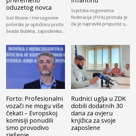
privremeno
Infantinu
oduzetog novca
Svjetska nogometna
federacija (FIFA) priznala je
Sud Bosne i Hercegovine
da je napravila propuste u
potvrdio je optužnicu protiv
vezi...
Seada Bublina, zaposlenika
Suda...
Forto: Profesionalni
Rudnici uglja u ZDK
vozači ne mogu više
dobili dodatnih 30
čekati – Evropskoj
dana za ovjeru
komisiji ponudili
knjižica za svoje
smo provodivo
zaposlene
rješenje