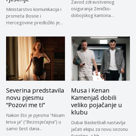
Zavod zdravstvenog
osiguranja Zeničko-
Ministarstvo komunikacija i
dobojskog kantona
prometa Bosne i
omogućio je dodatni rok od
Hercegovine predložilo je
30 dana...
Evropskoj komisiji
privremeno...
Severina predstavila
Musa i Kenan
novu pjesmu
Kamenjaš dobili
“Pozovi me ti”
veliko pojačanje u
klubu
Nakon što je pjesma “Nisam
kriva ja” (“Bezosjećajna”) u
Dubai Basketball nastavlja
samo šest dana...
jačati ekipu za novu sezonu
Eurolige, a bh.