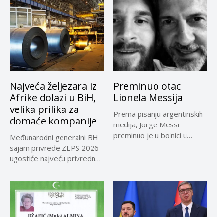
Najveća željezara iz
Preminuo otac
Afrike dolazi u BiH,
Lionela Messija
velika prilika za
Prema pisanju argentinskih
domaće kompanije
medija, Jorge Messi
preminuo je u bolnici u
Međunarodni generalni BH
Rosariju...
sajam privrede ZEPS 2026
ugostiće najveću privrednu
delegaciju iz...