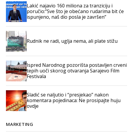
Lakić najavio 160 miliona za tranziciju i
poručio:”Sve što je obećano rudarima bit će
ispunjeno, naš dio posla je završen”
Rudnik ne radi, uglja nema, ali plate stižu
Ispred Narodnog pozorišta postavljen crveni
tepih uoči skorog otvaranja Sarajevo Film
Festivala
Sladić se naljutio i “presjekao” nakon
komentara pojedinaca: Ne prosipajte huju
ovdje
MARKETING