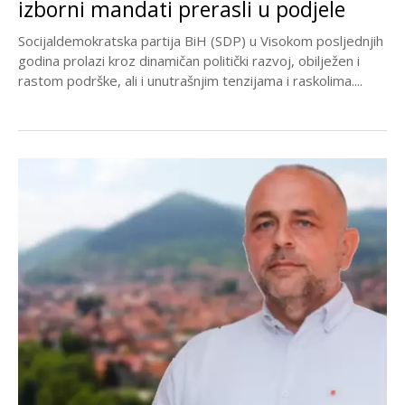
izborni mandati prerasli u podjele
Socijaldemokratska partija BiH (SDP) u Visokom posljednjih
godina prolazi kroz dinamičan politički razvoj, obilježen i
rastom podrške, ali i unutrašnjim tenzijama i raskolima....