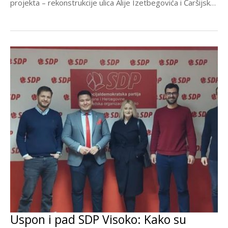
projekta – rekonstrukcije ulica Alije Izetbegovića i Čaršijska.
Delić...
Uspon i pad SDP Visoko: Kako su